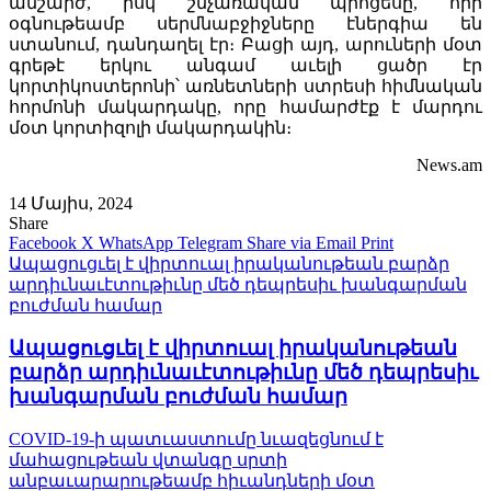
անշարժ, իսկ շնչառական պրոցեսը, որի
օգնութեամբ սերմնաբջիջները էներգիա են
ստանում, դանդաղել էր։ Բացի այդ, արուների մօտ
գրեթէ երկու անգամ աւելի ցածր էր
կորտիկոստերոնի՝ առնետների ստրեսի հիմնական
հորմոնի մակարդակը, որը համարժէք է մարդու
մօտ կորտիզոլի մակարդակին։
News.am
14 Մայիս, 2024
Share
Facebook
X
WhatsApp
Telegram
Share via Email
Print
Ապացուցւել է վիրտուալ իրականութեան բարձր
արդիւնաւէտութիւնը մեծ դեպրեսիւ խանգարման
բուժման համար
Ապացուցւել է վիրտուալ իրականութեան
բարձր արդիւնաւէտութիւնը մեծ դեպրեսիւ
խանգարման բուժման համար
COVID-19-ի պատւաստումը նւազեցնում է
մահացութեան վտանգը սրտի
անբաւարարութեամբ հիւանդների մօտ