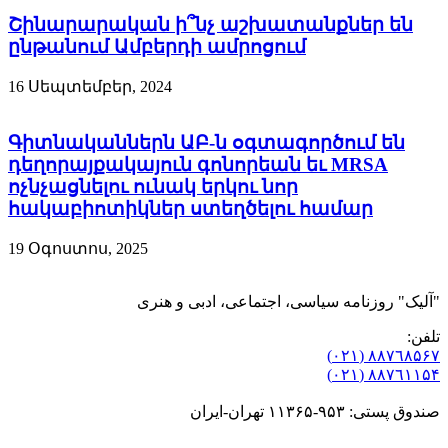
Շինարարական ի՞նչ աշխատանքներ են
ընթանում Ամբերդի ամրոցում
16 Սեպտեմբեր, 2024
Գիտնականներն ԱԲ-ն օգտագործում են
դեղորայքակայուն գոնորեան եւ MRSA
ոչնչացնելու ունակ երկու նոր
հակաբիոտիկներ ստեղծելու համար
19 Օգոստոս, 2025
"آلیک" روزنامه سیاسی، اجتماعی، ادبی و هنری
تلفن:
٨۸٧٦٨۵۶۷ (٠٢١)
٨۸٧٦۱۱۵۴ (٠٢١)
صندوق پستی: ۹۵۳-۱۱۳۶۵ تهران-ایران