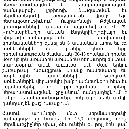
սեռահասունացման եւ վերարտադրողական
համակարգի, լիբիդոյի, ձւազատման եւ
սերմնահեղուկի առաջացման վրայ։ Այս
հետազօտութիւնում Ուկրաինայի Բժշկական
գիտութիւնների ազգային ակադեմիայի Վ. Պ.
Կոմիսարենկոյի անւան էնդոկրինոլոգիայի եւ
նիւթափոխանակութեան ինստիտուտի
գիտնականները զննել են 6 ամսական արու եւ էգ
առնետներին այն բանից յետոյ, երբ
դեռահասութեան ժամանակ (30-45 օրական) դրանց
մօտ կէսին առանձին-առանձին տեղաւորել են փակ
տարածքում ամէն առաւօտ մէկ ժամ երկու
շաբաթւայ ընթացքում։ Նրանք համեմատել են
ստրեսային պայմաններին ենթարկւած
առնետներին վերահսկիչ խմբի առնետների հետ եւ
յայտնաբերել, որ քրոնիկական ստրեսը
սեռահասունացման շրջանում դանդաղեցնում է
էգերի սեռահասունութիւնը, իսկ արուներն աւելի
դանդաղ են քաշ հաւաքում։
Հասուն արուների մօտ սերմնահեղուկի
քանակութիւնը նւազել էր 25,9 տոկոսով, որոշ
սերմնաբջիջներ սխալ ձեւ ունէին եւ թոյլ էին կամ