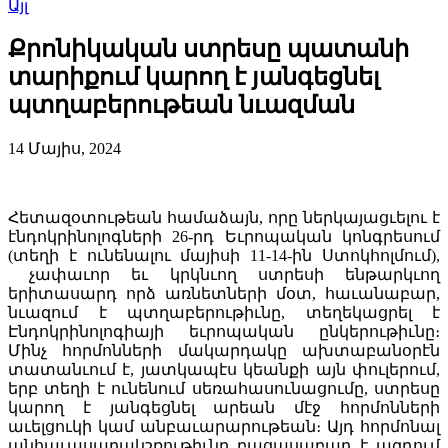
Այլ
Քրոնիկական ստրեսը պատանի
տարիքում կարող է յանգեցնել
պտղաբերութեան նւազման
14 Մայիս, 2024
Հետազօտութեան համաձայն, որը ներկայացւելու է
էնդոկրինոլոգների 26-րդ Եւրոպական կոնգրեսում
(տեղի է ունենալու մայիսի 11-14-ին Ստոկհոլմում),
չափաւոր եւ կրկնւող ստրեսի ենթարկւող
երիտասարդ որձ առնետների մօտ, հաւանաբար,
նւազում է պտղաբերութիւնը, տեղեկացրել է
Էնդոկրինոլոգիայի եւրոպական ընկերութիւնը։
Մինչ հորմոնների մակարդակը ախտաբանօրէն
տատանւում է, յատկապէս կեանքի այն փուլերում,
երբ տեղի է ունենում սեռահասունացումը, ստրեսը
կարող է յանգեցնել արեան մէջ հորմոնների
աւելցուկի կամ անբաւարարութեան։ Այդ հորմոնալ
անհաւասարակշռութիւնը բացասաբար է ազդում