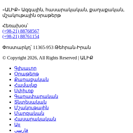
«ԱԼԻՔ» Ազգային, հասարակական, քաղաքական,
մշակութային օրաթերթ
Հեռախօս՝
(+98-21) 88768567
(+98-21) 88761154
Փոստարկղ՝ 11365-953 Թեհրան-Իրան
© Copyright 2026, All Rights Reserved | ԱԼԻՔ
Գլխաւոր
Օրաթերթ
Քաղաքական
Համայնք
Սփիւռք
Գաղափարական
Տնտեսական
Մշակութային
Մարզական
Հասարակական
Այլ
فارسی