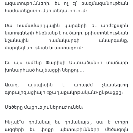
ազատութիւնների, եւ ոչ էլ՝ բազմազանութեան
համատեքստում չի տեղաւորւում։
Սա համամարդկային կարգերի եւ արժէքային
կառոյցների հեգնանք է ու ծաղր, քրիստոնէութեան
նշանային համակարգի անարգանք,
մարդեղէնութեան նւաստացում։
Եւ այս ամէնը Փարիզի Աստւածանոր տաճարի
խոնարհւած հայեացքի ներքոյ․․․․
Աւաղ, այսպիսին է առայժմ չկասեցւող
գլոբալիզացիայի «քաղաքակրթական» ընթացքը։
Մեծերը մաքրւելու ներուժ ունեն։
Ինչպէ՞ս դիմանալ եւ դիմակայել․ սա է փոքր
ազգերի եւ փոքր պետութիւնների մեծագոյն