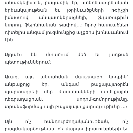
անառկելիօրէն, բացառիկ էր, ստեղծագործական
երեւակայութեան եւ յօրինւածքների թռիչքի
իմաստով անպատկերացնելի, շնչառութիւն
կտրող, ֆելինիական թափով․․․։ Որոշ հատւածներ
դիտելիս անգամ յուզմունքից աչքերս խոնաւանում
էին․․․
Այդպէս են մտածում մեծ եւ յաղթած
պետութիւններում։
Աւաղ, այդ անսահման մասշտաբի կողքին`
անթաքոյց էր, անգամ բացայայտօրէն
պարտադրելի մեր ժամանակների արժէքային
դեգրադացիան, սոդոմ-գոմորութիւնը,
տրանսֆորմացիայի բացայայտ քարոզչութիւնը ․․․։
Այն ո՛չ հանդուրժողականութեան, ո՛չ
բազմակարծութեան, ո՛չ մարդու իրաւունքների եւ