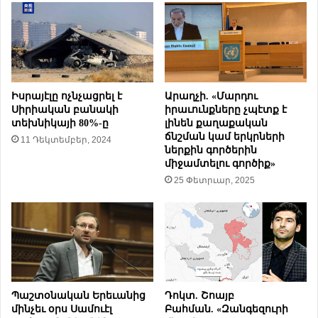
մ
յ
տ
ն
ա
ո
ծ
ր
ո
ը
ղ
ն
ո
տ
Իսրայէլը ոչնչացրել է
Արաղչի. «Մարդու
ւ
ի
Սիրիական բանակի
իրաւունքները չպէտք է
թ
տեխնիկայի 80%-ը
լինեն քաղաքական
ր
ե
ճնշման կամ երկրների
ն
11 Դեկտեմբեր, 2024
ներքին գործերին
ա
ա
միջամտելու գործիք»
ն
խ
,
25 Փետրւար, 2025
ա
ո
գ
վ
ա
ք
հ
ե
ի
ր
ե
ե
ր
ն
դ
Պաշտօնական Երեւանից
Դոկտ. Շոայբ
Հ
մ
մինչեւ օրս Սամուէլ
Բահման. «Զանգեզուրի
ա
ն