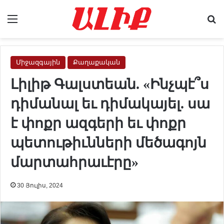
Menu
Se
Միջազգային
Քաղաքական
Լիլիթ Գալստեան. «Ինչպէ՞ս
դիմանալ եւ դիմակայել. սա
է փոքր ազգերի եւ փոքր
պետութիւնների մեծագոյն
մարտահրաւէրը»
30 Յուլիս, 2024