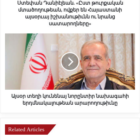
ի
Ստեփան Դանիէլեան. «Ըստ թուրքական
է
մտածողութեան, ովքեր են Հայաստանի
լ
այսօրւայ իշխանութիւնն ու նրանց
ե
սատարողները»
ա
ն
Ա
.
յ
ս
«
օ
Ը
ր
ս
տ
տ
ե
թ
ղ
ո
ի
ւ
կ
Այսօր տեղի կունենայ նորընտիր նախագահի
ր
ո
երդմնակալութեան արարողութիւնը
ք
ւ
ա
ն
կ
ե
ա
ն
Related Articles
ն
ա