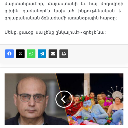
մարտահրաւէրը, Հայաստանի եւ հայ ժողովրդի
գլխին դաժանօրէն կախւած ինքութենական եւ
գոյաբանական ճգնաժամի առանցքային հարցը։
Մենք, ցաւօք, սա չենք ընկալում»,- գրել է նա:
Ս
տ
ե
փ
ա
ն
Դ
ա
ն