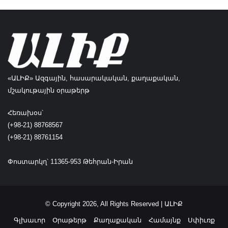
ւ
ն
թ
ը
ի
ւ
ն
ն
ո
«ԱԼԻՔ» Ազգային, հասարակական, քաղաքական,
ւ
ն
մշակութային օրաթերթ
ր
ա
Հեռախօս՝
ն
(+98-21) 88768567
ց
(+98-21) 88761154
ս
ա
Փոստարկղ՝ 11365-953 Թեհրան-Իրան
տ
ա
ր
ո
© Copyright 2026, All Rights Reserved | ԱԼԻՔ
ղ
ն
Գլխաւոր
Օրաթերթ
Քաղաքական
Համայնք
Սփիւռք