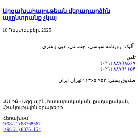
Արցախահայութեան վերադարձին
այլընտրանք չկայ
10 Դեկտեմբեր, 2025
"آلیک" روزنامه سیاسی، اجتماعی، ادبی و هنری
تلفن:
٨۸٧٦٨۵۶۷ (٠٢١)
٨۸٧٦۱۱۵۴ (٠٢١)
صندوق پستی: ۹۵۳-۱۱۳۶۵ تهران-ایران
«ԱԼԻՔ» Ազգային, հասարակական, քաղաքական,
մշակութային օրաթերթ
Հեռախօս՝
(+98-21) 88768567
(+98-21) 88761154