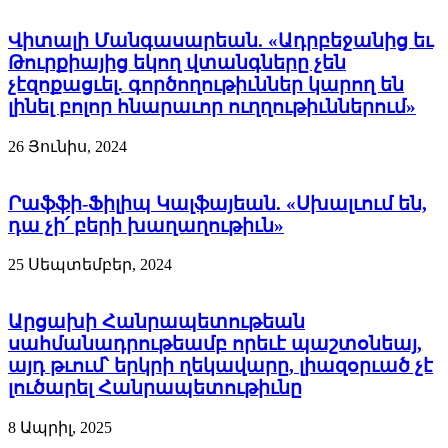
Վիտալի Մանգասարեան. «Ադրբեջանից եւ
Թուրքիայից եկող վտանգները չեն
չէզոքացւել. գործողութիւններ կարող են
լինել բոլոր հնարաւոր ուղղութիւններում»
26 Յունիս, 2024
Րաֆֆի-Ֆիլիպ Կալֆայեան. «Սխալւում են,
դա չի՛ բերի խաղաղութիւն»
25 Սեպտեմբեր, 2024
Արցախի Հանրապետութեան
սահմանադրութեամբ որեւէ պաշտօնեայ,
այդ թւում՝ երկրի ղեկավարը, լիազօրւած չէ
լուծարել Հանրապետութիւնը
8 Ապրիլ, 2025