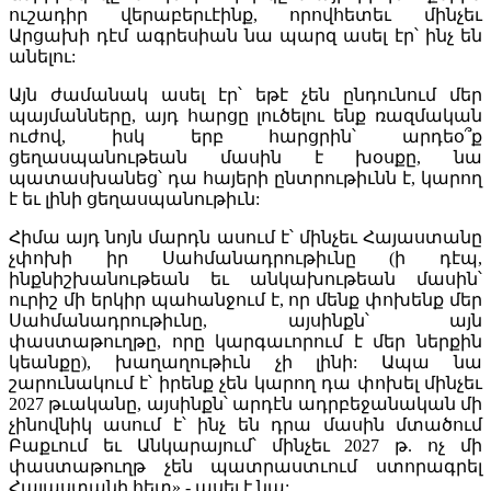
ուշադիր վերաբերւէինք, որովհետեւ մինչեւ
Արցախի դէմ ագրեսիան նա պարզ ասել էր՝ ինչ են
անելու:
Այն ժամանակ ասել էր՝ եթէ չեն ընդունում մեր
պայմանները, այդ հարցը լուծելու ենք ռազմական
ուժով, իսկ երբ հարցրին՝ արդեօ՞ք
ցեղասպանութեան մասին է խօսքը, նա
պատասխանեց՝ դա հայերի ընտրութիւնն է, կարող
է եւ լինի ցեղասպանութիւն:
Հիմա այդ նոյն մարդն ասում է՝ մինչեւ Հայաստանը
չփոխի իր Սահմանադրութիւնը (ի դէպ,
ինքնիշխանութեան եւ անկախութեան մասին՝
ուրիշ մի երկիր պահանջում է, որ մենք փոխենք մեր
Սահմանադրութիւնը, այսինքն՝ այն
փաստաթուղթը, որը կարգաւորում է մեր ներքին
կեանքը), խաղաղութիւն չի լինի: Ապա նա
շարունակում է՝ իրենք չեն կարող դա փոխել մինչեւ
2027 թւականը, այսինքն՝ արդէն ադրբեջանական մի
չինովնիկ ասում է՝ ինչ են դրա մասին մտածում
Բաքւում եւ Անկարայում՝ մինչեւ 2027 թ. ոչ մի
փաստաթուղթ չեն պատրաստւում ստորագրել
Հայաստանի հետ»,- ասել է նա: