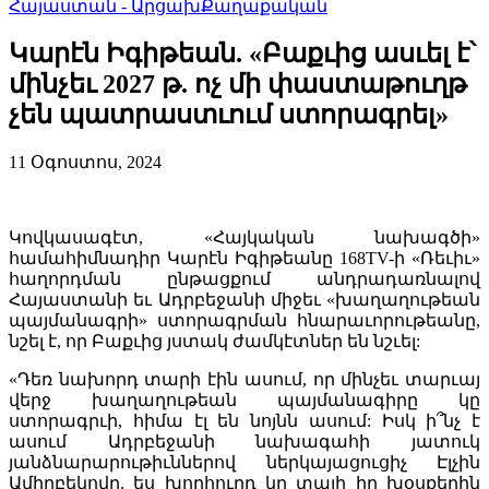
Հայաստան - Արցախ
Քաղաքական
Կարէն Իգիթեան. «Բաքւից ասւել է՝
մինչեւ 2027 թ. ոչ մի փաստաթուղթ
չեն պատրաստւում ստորագրել»
11 Օգոստոս, 2024
Կովկասագէտ, «Հայկական նախագծի»
համահիմնադիր Կարէն Իգիթեանը 168TV-ի «Ռեւիւ»
հաղորդման ընթացքում անդրադառնալով
Հայաստանի եւ Ադրբեջանի միջեւ «խաղաղութեան
պայմանագրի» ստորագրման հնարաւորութեանը,
նշել է, որ Բաքւից յստակ ժամկէտներ են նշւել:
«Դեռ նախորդ տարի էին ասում, որ մինչեւ տարւայ
վերջ խաղաղութեան պայմանագիրը կը
ստորագրւի, հիմա էլ են նոյնն ասում: Իսկ ի՞նչ է
ասում Ադրբեջանի նախագահի յատուկ
յանձնարարութիւններով ներկայացուցիչ Էլչին
Ամիրբեկովը. ես խորհուրդ կը տայի իր խօսքերին