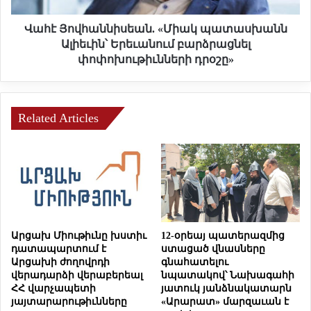
ր
ա
կ
ն
Վահէ Յովհաննիսեան. «Միակ պատասխանն
ե
ն
Ալիեւին՝ Երեւանում բարձրացնել
լ
ի
փոփոխութիւնների դրօշը»
ե
ս
ն
ե
ի
ա
ր
ն
Related Articles
ա
.
վ
«
ի
Մ
ճ
ի
ա
ա
կ
կ
ը
պ
՝
ա
Արցախ Միութիւնը խստիւ
12-օրեայ պատերազմից
Մ
տ
դատապարտում է
ստացած վնասները
ե
ա
Արցախի ժողովրդի
գնահատելու
ր
վերադարձի վերաբերեալ
նպատակով՝ Նախագահի
ս
ՀՀ վարչապետի
յատուկ յանձնակատարն
ձ
խ
յայտարարութիւնները
«Արարատ» մարզաւան է
ա
ա