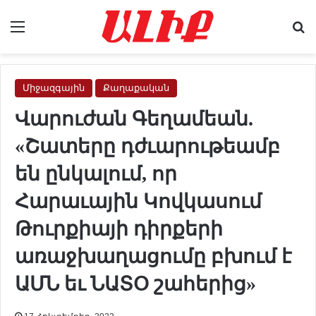
Menu
Se
Միջազգային
Քաղաքական
Վարուժան Գեղամեան.
«Շատերը դժւարութեամբ
են ընկալում, որ
Հարաւային Կովկասում
Թուրքիայի դիրքերի
առաջխաղացումը բխում է
ԱՄՆ եւ ՆԱՏՕ շահերից»