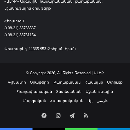
«ԱԼԻՔ» Ազգային, հասարակական, քաղաքական,
ի
մշակութային օրաթերթ
դ
ր
Հեռախօս՝
օ
(+98-21) 88768567
շ
(+98-21) 88761154
ը
»
Փոստարկղ՝ 11365-953 Թեհրան-Իրան
© Copyright 2026, All Rights Reserved | ԱԼԻՔ
Գլխաւոր
Օրաթերթ
Քաղաքական
Համայնք
Սփիւռք
Գաղափարական
Տնտեսական
Մշակութային
Մարզական
Հասարակական
Այլ
فارسی
Facebook
Instagram
Telegram
RSS