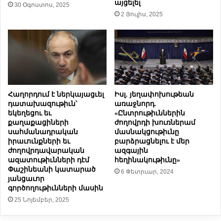
այցելել
30 Օգոստոս, 2025
ւ
ն
2 Յուլիս, 2025
ո
ն
ր
Ա
Ա
լ
ր
ի
ե
ե
ւ
ւ
ե
ի
լ
ն
Հաղորդում է ներկայացւել
Իսլ. յեղափոխութեան
ք
՝
դատախազութիւն՝
առաջնորդ.
ո
Ե
եկեղեցու եւ
«Ընտրութիւններին
ւ
ր
քաղաքացիների
ժողովրդի խուռներամ
մ
ե
սահմանադրական
մասնակցութիւնը
ւ
իրաւունքների եւ
բարձրացնելու է մեր
ժողովրդավարական
ազգային
ա
ազատութիւնների դէմ
հեղինակութիւնը»
ն
Փաշինեանի կատարած
ո
6 Փետրւար, 2024
յանցաւոր
ւ
գործողութիւնների մասին
մ
25 Նոյեմբեր, 2025
բ
ա