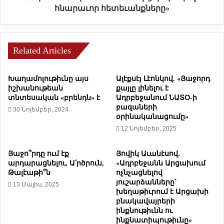
խ
ի
հնարաւոր հետեւանքները»
ա
ս
ւ
ե
ո
ա
ւ
ն
Related Articles
մ
.
կ
Խաղամոլութիւնը այս
Ալէքսէյ Լէոնկով. «Յաջորդ
ա
«
իշխանութեան
քայլը լինելու է
ր
Ե
տնտեսական «բրենդն» է
Ադրբեջանում ՆԱՏՕ-ի
ծ
Ա
բազաների
30 Նոյեմբեր, 2024
ե
Տ
օրինականացումը»
ս
Մ
12 Նոյեմբեր, 2025
ա
-
զ
ի
գ
Յաջո՞րդը ում էք
Յովիկ Աւանէսով.
ց
ա
արդարացնելու, Ա՛րծրուն,
«Ադրբեջանն Արցախում
դ
Թալէաթի՞ն
ոչնչացնելով
յ
ո
յուշարձանները՝
ի
13 Մայիս, 2025
ւ
խեղաթիւրում է Արցախի
ն
ր
բնակավայրերի
ո
ս
ինքնութիւնն ու
ւ
գ
ինքնատիպութիւնը»