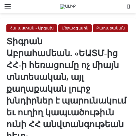
Menu
Se
Հայաստան - Արցախ
Միջազգային
Քաղաքական
Տիգրան
Աբրահամեան. «ԵԱՏՄ-ից
ՀՀ-ի հեռացումը ոչ միայն
տնտեսական, այլ
քաղաքական լուրջ
խնդիրներ է պարունակում
եւ ուղիղ կապւածութիւն
ունի ՀՀ անվտանգութեան