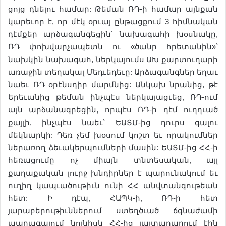
ցոյց դնելու համար: Թեման ՌԴ-ի համար այնքան
կարեւոր է, որ մէկ օրւայ ընթացքում 3 հիմնական
դէմքեր արձագանգեցին՝ նախագահի խօսնակը,
ՌԴ փոխվարչապետն ու «ծանր հրետանին»՝
նախկին նախագահ, ներկայումս ԱԽ քարտուղարի
առաջին տեղակալ Մեդւեդեւը: Արձագանգներ եղաւ
նաեւ ՌԴ օրէնսդիր մարմնից: Անկախ նրանից, թէ
Երեւանից թեման ինչպէս ներկայացւեց, ՌԴ-ում
այն արձանագրեցին, որպէս ՌԴ-ի դէմ ուղղւած
քայլի, ինչպէս նաեւ՝ ԵԱՏՄ-ից դուրս գալու
մեկնարկի: Դեռ չեմ խօսում կոշտ եւ որակումներ
ներառող ձեւակերպումների մասին: ԵԱՏՄ-ից ՀՀ-ի
հեռացումը ոչ միայն տնտեսական, այլ
քաղաքական լուրջ խնդիրներ է պարունակում եւ
ուղիղ կապւածութիւն ունի ՀՀ անվտանգութեան
հետ: Ի դէպ, ՀԱՊԿ-ի, ՌԴ-ի հետ
յարաբերութիւններում ստեղծւած ճգնաժամի
պարագայում նոյնիսկ ՀՀ-ից յայտարարում էին