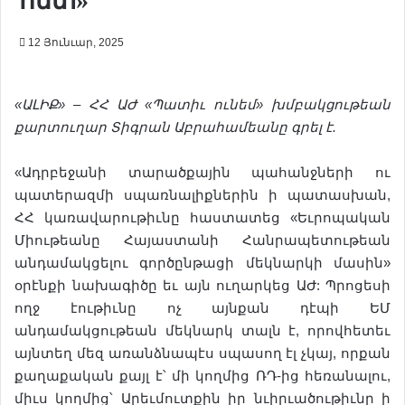
հետ»
12 Յունւար, 2025
«ԱԼԻՔ» –
ՀՀ
ԱԺ
«
Պատի
ւ
ունեմ
»
խմբակցութեան
քարտուղար
Տիգրան
Աբրահամ
ե
անը
գրել
է
.
«Ադրբեջանի տարածքային պահանջների ու
պատերազմի սպառնալիքներին ի պատասխան,
ՀՀ կառավարութիւնը հաստատեց «Եւրոպական
Միութեանը Հայաստանի Հանրապետութեան
անդամակցելու գործընթացի մեկնարկի մասին»
օրէնքի նախագիծը եւ այն ուղարկեց ԱԺ: Պրոցեսի
ողջ էութիւնը ոչ այնքան դէպի ԵՄ
անդամակցութեան մեկնարկ տալն է, որովհետեւ
այնտեղ մեզ առանձնապէս սպասող էլ չկայ, որքան
քաղաքական քայլ է՝ մի կողմից ՌԴ-ից հեռանալու,
միւս կողմից՝ Արեւմուտքին իր նւիրւածութիւնը ի