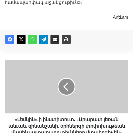
համապարփակ աջակցութիւն»։
Arfd.am
«
Լ
ե
մ
կ
ի
ն
»
-
ի
«Լեմկին»-ի ինստիտուտ. «Արարատ լեռան
ի
անւան, զինանշանի, օրհներգի փոփոխութեան
ն
մասին յայտարարութիւնները մտահոգիչ են»