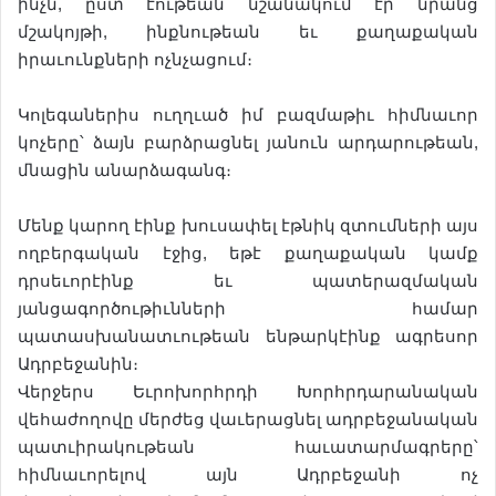
ինչն, ըստ էութեան նշանակում էր նրանց
մշակոյթի, ինքնութեան եւ քաղաքական
իրաւունքների ոչնչացում։
Կոլեգաներիս ուղղւած իմ բազմաթիւ հիմնաւոր
կոչերը՝ ձայն բարձրացնել յանուն արդարութեան,
մնացին անարձագանգ։
Մենք կարող էինք խուսափել էթնիկ զտումների այս
ողբերգական էջից, եթէ քաղաքական կամք
դրսեւորէինք եւ պատերազմական
յանցագործութիւնների համար
պատասխանատւութեան ենթարկէինք ագրեսոր
Ադրբեջանին։
Վերջերս Եւրոխորհրդի Խորհրդարանական
վեհաժողովը մերժեց վաւերացնել ադրբեջանական
պատւիրակութեան հաւատարմագրերը՝
հիմնաւորելով այն Ադրբեջանի ոչ