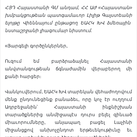
ՀՅԴ
Հայաստանի
ԳՄ
անդամ
,
ՀՀ
ԱԺ
«
Հայաստան
»
խմբակցութեան
պատգամա
ւ
որ
Լիլիթ
Գալստ
ե
անի
ելոյթը
Վիեննայում
ընթացող
ԵԱՀԿ
ԽՎ
ձմեռային
նստաշրջանի
լիագումար
նիստում
.
«Յարգելի գործընկերներ,
Ուզում եմ բարձրաձայնել Հայաստանի
անվտանգութեան ճգնաժամին վերաբերող մի
քանի հարցեր։
Վանկուվերում, ԵԱՀԿ ԽՎ տարեկան վեհաժողովում
մենք ընդունեցինք բանաձեւ, որը կոչ էր ուղղում
Ադրբեջանին՝ Հայաստանի ինքնիշխան
տարածքներից անմիջապէս դուրս բելել զինւած
միաւորումները, անյապաղ բացել Լաչինի
միջանցքով անխոչընդոտ երթեւեկութիւնը եւ