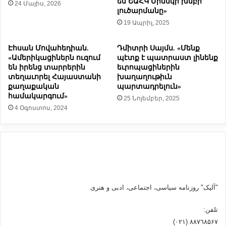
են ԵԱՀԿ Մինսկի խմբի
24 Մայիս, 2026
ն
ի
լուծարմանը»
ւ
լ
19 Ապրիլ, 2025
ա
ի
ն
ա
,
Էհսան Մովահեդիան.
Դմիտրի Սայմս. «Մենք
ր
զ
«Ամերիկացիներն ուզում
պէտք է պատրաստ լինենք
դ
են իրենց տարրերին
եւրոպացիներին
ի
դ
տեղաւորել Հայաստանի
խաղաղութիւն
ն
ո
քաղաքական
պարտադրելուն»
ա
լ
համակարգում»
25 Նոյեմբեր, 2025
ն
ա
4 Օգոստոս, 2024
շ
ր
ա
ի
ն
ռ
ի
ա
,
զ
օ
մ
ր
ա
հ
կ
"آلیک" روزنامه سیاسی، اجتماعی، ادبی و هنری
ն
ա
ե
ն
تلفن:
ր
գ
٨۸٧٦٨۵۶۷ (٠٢١)