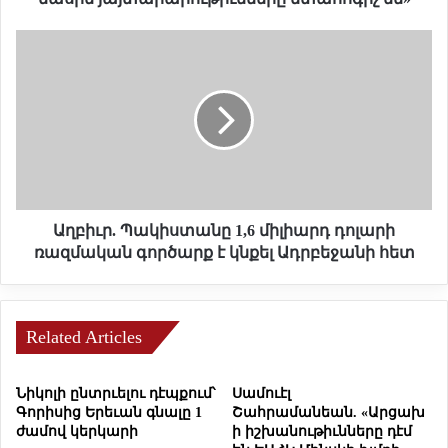
ս
տ
Ա
ի
ղ
տ
բ
ո
ի
ւ
ւ
տ
ր
.
.
«
Պ
Ա
ա
ր
կ
Աղբիւր. Պակիստանը 1,6 միլիարդ դոլարի
ա
ի
ռազմական գործարք է կնքել Ադրբեջանի հետ
ր
ս
ա
տ
տ
ա
լ
ն
Related Articles
ե
ը
ռ
1
Նիկոլի ընտրւելու դէպքում՝
Սամուէլ
ա
,
Գորիսից Երեւան գնալը 1
Շահրամանեան. «Արցախ
ն
6
ժամով կերկարի
ի իշխանութիւնները դէմ
ա
մ