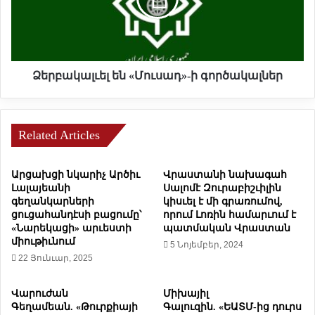
ա
ա
կ
ն
ա
շ
լ
ո
ւ
ւ
ե
Ձերբակալւել են «Մուսադ»-ի գործակալներ
տ
լ
կ
ե
ը
ն
հ
Related Articles
«
ա
Մ
ս
ո
Արցախցի նկարիչ Արծիւ
Վրաստանի նախագահ
կ
ւ
Լալայեանի
Սալոմէ Զուրաբիշւիլին
ա
ս
գեղանկարների
կիսւել է մի գրառումով,
ն
ա
ցուցահանդէսի բացումը՝
որում Լոռին համարւում է
ա
դ
«Նարեկացի» արւեստի
պատմական Վրաստան
ն
»
միութիւնում
5 Նոյեմբեր, 2024
ք
-
22 Յունւար, 2025
խ
ի
ն
գ
դ
Վարուժան
Միխայիլ
ո
Գեղամեան. «Թուրքիայի
Գալուզին. «ԵԱՏՄ-ից դուրս
ի
ր