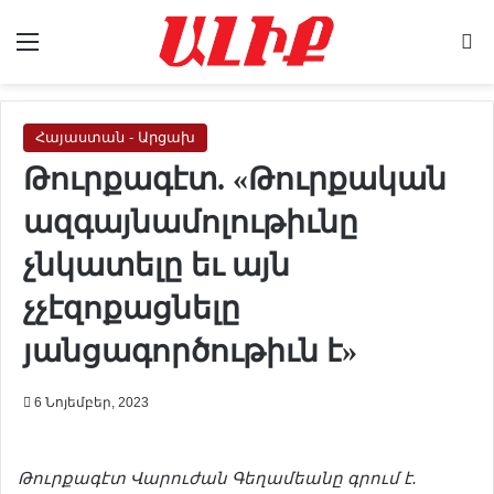
Menu
Se
Հայաստան - Արցախ
Թուրքագէտ. «Թուրքական
ազգայնամոլութիւնը
չնկատելը եւ այն
չչէզոքացնելը
յանցագործութիւն է»
6 Նոյեմբեր, 2023
Թուրքագ
է
տ
Վարուժան
Գեղամ
ե
անը
գրում
է
.