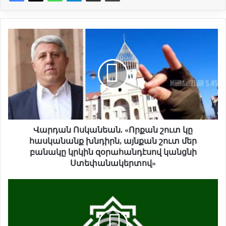
Վ
ա
ր
դ
ա
ն
Ո
ս
կ
ա
Վարդան Ոսկանեան. «Որքան շուտ կը
ն
հասկանանք խնդիրն, այնքան շուտ մեր
ե
բանակը կրկին զօրահանդէսով կանցնի
ա
Ստեփանակերտով»
ն
.
Ձ
«
ե
Ո
ր
ր
բ
ք