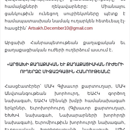
համայնքների ղեկավարները: Միանալու
ցանկութիւն ունեցող սուբիեկտները պէտք է
համապատասխան նամակ ուղարկեն հետեւեալ էլ-
հասցէին՝
Artsakh.December10@gmail.com
Արցախի Հանրապետութեան քաղաքական եւ
քաղաքացիական ուժերի ուղերձում ասւում է․
«ԱՐՑԱԽԻ ՔԱՂԱՔԱԿԱՆ ԵՒ ՔԱՂԱՔԱՑԻԱԿԱՆ ՈՒԺԵՐԻ
ՈՒՂԵՐՁԸ ՄԻՋԱԶԳԱՅԻՆ ՀԱՆՐՈՒԹԵԱՆԸ
Հասցէատէրեր՝ ՄԱԿ Գլխաւոր քարտուղար, ՄԱԿ
Անվտանգութեան խորհուրդ, ԵԱՀԿ գործող
նախագահ, ԵԱՀԿ Մինսկի խմբի համանախագահ
երկրներ, Եւրոխորհուրդ (Գլխաւոր քարտուղար,
ԵԽԽՎ նախագահ, Նախարարների խորհրդի
նախագահ), Եւրոմիութիւն խորհուրդի նախագահ,
Եւրոպական Խորհրդարանի նախագահ, ԱՊՀ