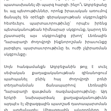
պատասխանել մի պարզ հարցի. ինչո՞ւ Ադրբեջանը
եւ այլ պետութիւններ, որոնք իրաւական առումով
ճանաչել են օրէնքի գերակայութեան սկզբունքին
հետեւելու պարտաւորութիւնը՝ որպէս իրենց
պետականութեան հիմնարար սկզբունք, կարող են
չկատարել այս սկզբունքից բխող՝ Լեռնային
Ղարաբաղի ժողովրդի ինքնորոշման իրաւունքը
յարգելու պարտաւորութիւնը եւ ուժի չկիրառման
սկզբունքը։
Սոյն հանգամանքն Ադրբեջանին թոյլ է տւել
սեփական քաղաքականութեան զինանոցում
պահպանել բնիկ հայ ժողովրդի բռնի
տեղահանման ճանապարհով Լեռնային
Ղարաբաղի զաւթման ռազմավարութիւնը։ Այդ
երկրի նախայարձակ քաղաքականութիւնն
այդպէս էլ միջազգային պատշաճ դատապարտման
չի արժանացել։ Միջազգային ակտորները, ի