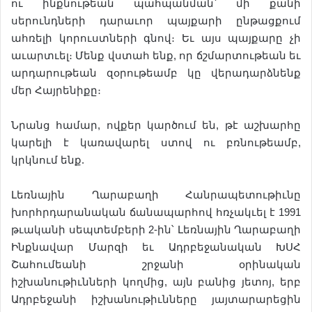
ու ինքնութեան պահպանման՝ մի քանի
սերունդների դարաւոր պայքարի ընթացքում
ահռելի կորուստների գնով։ Եւ այս պայքարը չի
աւարտւել։ Մենք վստահ ենք, որ ճշմարտութեան եւ
արդարութեան զօրութեամբ կը վերադարձնենք
մեր Հայրենիքը։
Նրանց համար, ովքեր կարծում են, թէ աշխարհը
կարելի է կառավարել ստով ու բռնութեամբ,
կրկնում ենք.
Լեռնային Ղարաբաղի Հանրապետութիւնը
խորհրդարանական ճանապարհով հռչակւել է 1991
թւականի սեպտեմբերի 2-ին՝ Լեռնային Ղարաբաղի
Ինքնավար Մարզի եւ Ադրբեջանական ԽՍՀ
Շահումեանի շրջանի օրինական
իշխանութիւնների կողմից, այն բանից յետոյ, երբ
Ադրբեջանի իշխանութիւնները յայտարարեցին