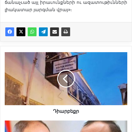
ճանաչւած այլ իրաւունքների ու ազատութիւնների
լիակատար յարգման վրայ»։
Դ
ի
ա
ր
բ
ե
ք
ր
Դիարբեքր
«
Ո