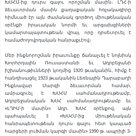
ԽՍՀՄ-ից դուրս գալու որոշման մասին։ ԼՂՀ-ի
ձեւաւորման մասին քաղաքական հռչակագիրը
հիմնւած էր այն ժամանակ գործող միութենական
օրէնքի իրաւական նորմի եւ արցախցիների
կամարտայայտութեան վրայ, որը դրսեւորւել է
համաժողովրդական հանրաքւէով։
Մեր ինքնորոշման իրաւունքը ճանաչւել է նոյնիսկ
Խորհրդային Ռուսաստանի եւ Ադրբեջանի
իշխանութիւնների կողմից 1920 թւականին, հիմք է
հանդիսացել 1923 թւականին Լեռնային Ղարաբաղի
Ինքնավար Մարզի ձեւաւորման համար,
ամրագրւել է ԽՍՀՄ սահմանադրութեամբ,
Ադրբեջանական ԽՍՀ սահմանադրութեամբ եւ
«ԼՂԻՄ-ի մասին» Ադր. ԽՍՀ օրէնքով, այն
պահպանւել է «ԽՍՀՄ-ից միութենական
հանրապետութեան դուրս գալու հետ կապւած
հարցերի լուծման կարգի մասին» 1990 թ. ապրիլի 3-