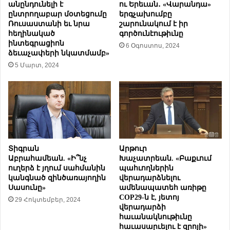
լ
անընդունելի է
ու Երեւան․ «Վարանդա»
ընտրողաբար մօտեցումը
երգչախումբը
ի
Ռուսաստանի եւ նրա
շարունակում է իր
ե
հեղինակած
գործունէութիւնը
ւ
ինտեգրացիոն
6 Օգոստոս, 2024
հ
ձեւաչափերի նկատմամբ»
ա
5 Մարտ, 2024
մ
ա
տ
ե
ղ
յ
ա
յ
Տիգրան
Արթուր
տ
Աբրահամեան. «Ի՞նչ
Խաչատրեան. «Բաքւում
ա
ուղերձ է յղում սահմանին
պահւողներին
ր
կանգնած զինծառայողին
վերադարձնելու
ա
Սասունը»
ամենապատեհ առիթը
ր
COP29-ն է, յետոյ
29 Հոկտեմբեր, 2024
վերադարձի
ո
հաւանակնութիւնը
ւ
հաւասարւելու է զրոյի»
թ