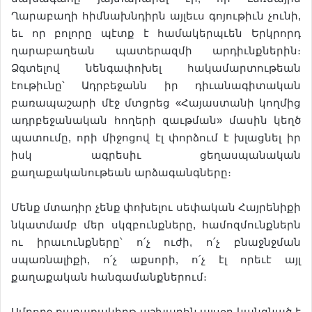
Ղարաբաղի հիմնախնդիրն այլեւս գոյութիւն չունի,
եւ որ բոլորը պէտք է համակերպւեն Երկրորդ
ղարաբաղեան պատերազմի արդիւնքներին։
Ձգտելով նենգափոխել հակամարտութեան
էութիւնը՝ Ադրբեջանն իր դիւանագիտական
բառապաշարի մէջ մտցրեց «Հայաստանի կողմից
ադրբեջանական հողերի զաւթման» մասին կեղծ
պատումը, որի միջոցով էլ փորձում է խլացնել իր
իսկ ագրեսիւ ցեղասպանական
քաղաքականութեան արձագանգները։
Մենք մտադիր չենք փոխելու սեփական Հայրենիքի
նկատմամբ մեր սկզբունքները, համոզմունքներն
ու իրաւունքները՝ ո՛չ ուժի, ո՛չ բնաջնջման
սպառնալիքի, ո՛չ աքսորի, ո՛չ էլ որեւէ այլ
քաղաքական հանգամանքներում։
Ամբողջ քաղաքակիրթ աշխարհն այսօր կանգնած է