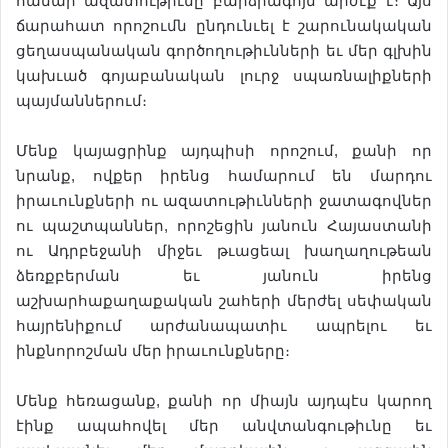
համար ազատութիւնը բարձրագոյն արժէք է։ Այս
ճարահատ որոշումն ընդունւել է շարունակական
ցեղասպանական գործողութիւնների եւ մեր գլխին
կախւած գոյաբանական լուրջ սպառնալիքների
պայմաններում։
Մենք կայացրինք այդպիսի որոշում, քանի որ
նրանք, ովքեր իրենց համարում են մարդու
իրաւունքների ու ազատութիւնների ջատագովներ
ու պաշտպաններ, որոշեցին յանուն Հայաստանի
ու Ադրբեջանի միջեւ թւացեալ խաղաղութեան
ձեռքբերման եւ յանուն իրենց
աշխարհաքաղաքական շահերի մերժել սեփական
հայրենիքում արժանապատիւ ապրելու եւ
ինքնորոշման մեր իրաւունքները։
Մենք հեռացանք, քանի որ միայն այդպէս կարող
էինք ապահովել մեր անվտանգութիւնը եւ