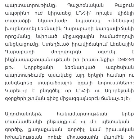
պարտաւորութիւնը։ Պաշտօնական Բաքուն
ապօրինի ուժ կիրառեց ԼՂՀ-ի՝ որպէս վիճելի
տարածքի նկատմամբ, նպատակ ունենալով
խոչընդոտել Լեռնային Ղարաբաղի կարգավիճակի
որոշմանը նւիրւած միջազգային համաժողովի
անցկացումը։ Ստեղծւած իրավիճակում Լեռնային
Ղարաբաղի ժողովուրդն օգտւել է
ինքնապաշտպանութեան իր իրաւունքից։ 1992-94
թթ. Ադրբեջանի ձեռնարկած ագրեսիան
պարտութեամբ պսակւեց այդ երկրի համար ու
յանգեցրեց տարածքային զգալի կորուստների։
Կարեւոր է ընդգծել, որ ԼՂՀ-ի ու Ադրբեջանի
զօրքերի շփման գիծը միջազգայնօրէն ճանաչւել է։
Այդուհանդերձ, հակամարտութեան երեք
տասնամեակի ընթացքում ոչ մի պետական ​​
գործիչ, քաղաքական գործիչ կամ իրաւական
իշխանութեան որեւէ միջազգային մարմին չի