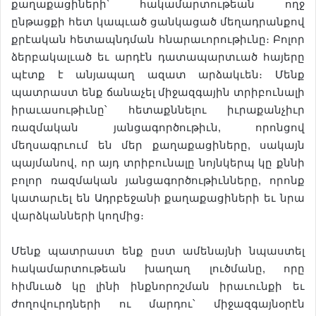
քաղաքացիների՝ հակամարտութեան ողջ
ընթացքի հետ կապւած ցանկացած մեղադրանքով
քրէական հետապնդման հնարաւորութիւնը։ Բոլոր
ձերբակալւած եւ արդէն դատապարտւած հայերը
պէտք է անյապաղ ազատ արձակւեն։ Մենք
պատրաստ ենք ճանաչել միջազգային տրիբունալի
իրաւասութիւնը՝ հետաքննելու իւրաքանչիւր
ռազմական յանցագործութիւն, որոնցով
մեղսագրւում են մեր քաղաքացիները, սակայն
պայմանով, որ այդ տրիբունալը նոյնկերպ կը քննի
բոլոր ռազմական յանցագործութիւնները, որոնք
կատարւել են Ադրբեջանի քաղաքացիների եւ նրա
վարձկանների կողմից։
Մենք պատրաստ ենք ըստ ամենայնի նպաստել
հակամարտութեան խաղաղ լուծմանը, որը
հիմնւած կը լինի ինքնորոշման իրաւունքի եւ
ժողովուրդների ու մարդու՝ միջազգայնօրէն