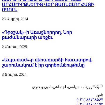
ԱՐՀԱՒԻՐՔՆԵՐԻՑ ՎԵՐ ՅԱՌՆԵԼՈՒ ՀԱՅԻ
ՈԳՈՒՆ
23 Ապրիլ, 2024
«Դրօշակ»-ի Առաջնորդող. Նոր
բաժանարարի առջեւ
2 Մարտ, 2025
«Ապառաժ»-ը վերադարձի հաւատքով,
շարունակում է իր գործունէութիւնը
3 Յուլիս, 2024
"آلیک" روزنامه سیاسی، اجتماعی، ادبی و هنری
تلفن:
٨۸٧٦٨۵۶۷ (٠٢١)
٨۸٧٦۱۱۵۴ (٠٢١)