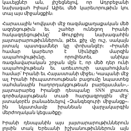
կաւելցնէր ան, յիշեցնելով, որ Ադրբեջանի
նախագահ Իլհամ Ալիեւ մեծ կարեւորութիւն կու
տայ այս միջանցքին։
Հարաւային Կովկասի մէջ ռազմաքաղաքական մեծ
ազդեցութիւն եւ շահեր ունեցող Իրանի
հակազդեցութիւնը՝ Թուրքիոյ նախագահին
յայտարարութիւններուն, թէեւ քիչ մը ուշ, սակայն
յստակ պատգամներ կը փոխանցէր։ «Իրանի
համար կարեւոր է Սիւնիքի մարզին
ապահովութիւնը, որովհետեւ անիկա
ռազմավարական շրջան մըն է, որ մեծ դեր ունի
ապահովութեան եւ առեւտուրի ապահովման
համար՝ Իրանի եւ Հայաստանի միջեւ։ Կապանի մէջ
ալ Իրանի հիւպատոսութեան բացումը նպաստեց
սահմանային հաղորդակցութեան բարելաւման»,-
յայտարարեց Իրանցի դեսպանը SNN լրատու
գործակալութեան տւած հարցազրոյցին մէջ՝
յստակօրէն բանաձեւելով «Զանգեզուրի միջանցք»-
ին նկատմամբ իրանեան վարչակարգին
մերժողական կեցւածքը։
Իրանի դեսպանին այս յայտարարութիւններուն
լոյսին տակ Երեւանի իշխանութիւններուն այն