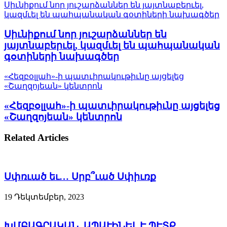
Սիւնիքում նոր յուշարձաններ են յայտնաբերւել,
կազմւել են պահպանական գօտիների նախագծեր
Սիւնիքում նոր յուշարձաններ են
յայտնաբերւել, կազմւել են պահպանական
գօտիների նախագծեր
«Հեզբօլլահ»-ի պատւիրակութիւնը այցելեց
«Շաղզոյեան» կենտրոն
«Հեզբօլլահ»-ի պատւիրակութիւնը այցելեց
«Շաղզոյեան» կենտրոն
Related Articles
Սփռւած եւ… Սրբ՞ւած Սփիւռք
19 Դեկտեմբեր, 2023
ԽՄԲԱԳՐԱԿԱՆ. ԱՊԱՒԻՆԵԼ Է ՊԷՏՔ