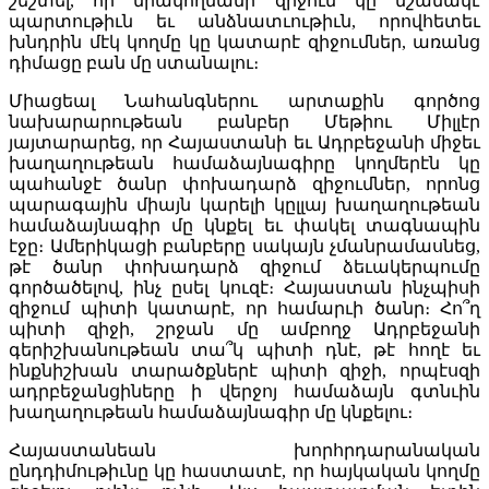
շեշտել, որ միակողմանի զիջում կը նշանակէ
պարտութիւն եւ անձնատւութիւն, որովհետեւ
խնդրին մէկ կողմը կը կատարէ զիջումներ, առանց
դիմացը բան մը ստանալու։
Միացեալ Նահանգներու արտաքին գործոց
նախարարութեան բանբեր Մեթիու Միլլէր
յայտարարեց, որ Հայաստանի եւ Ադրբեջանի միջեւ
խաղաղութեան համաձայնագիրը կողմերէն կը
պահանջէ ծանր փոխադարձ զիջումներ, որոնց
պարագային միայն կարելի կըլլայ խաղաղութեան
համաձայնագիր մը կնքել եւ փակել տագնապին
էջը։ Ամերիկացի բանբերը սակայն չմանրամասնեց,
թէ ծանր փոխադարձ զիջում ձեւակերպումը
գործածելով, ինչ ըսել կուզէ։ Հայաստան ինչպիսի
զիջում պիտի կատարէ, որ համարւի ծանր։ Հո՞ղ
պիտի զիջի, շրջան մը ամբողջ Ադրբեջանի
գերիշխանութեան տա՞կ պիտի դնէ, թէ հողէ եւ
ինքնիշխան տարածքներէ պիտի զիջի, որպէսզի
ադրբեջանցիները ի վերջոյ համաձայն գտնւին
խաղաղութեան համաձայնագիր մը կնքելու։
Հայաստանեան խորհրդարանական
ընդդիմութիւնը կը հաստատէ, որ հայկական կողմը