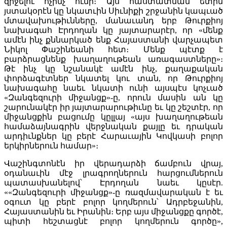
զիջելու ոչինչ ունի։ Այս հաստատման ետին
յստակօրէն կը նկատւին Սիւնիքի շրջանին կապւած
մտավախութիւնները, մանաւանդ երբ Թուրքիոյ
նախագահ Էրդողան կը յայտարարէր, որ «մենք
ամէն ինչ քննարկած ենք Հայաստանի վարչապետ
Նիկոլ Փաշինեանի հետ։ Մենք պէտք է
բարձրացնենք խաղաղութեան առագաստները»։
Թէ ինչ կը նշանակէ ամէն ինչ, քաղաքական
փորձագէտներ նկատել կու տան, որ Թուրքիոյ
նախագահը նաեւ նկատի ունի այսպէս կոչւած
«Զանգեզուրի միջանցք»-ը, որուն մասին ան կը
շարունակէր իր յայտարարութիւնը եւ կը շեշտէր, որ
միջանցքին բացումը կըլլայ «այս խաղաղութեան
համաձայնագրին վերջնական քայլը եւ դրական
արդիւնքներ կը բերէ Հարաւային Կովկասի բոլոր
երկիրներուն համար»։
Վաշինգտոնէն իր վերադարձի ճամբուն վրայ,
օդանաւին մէջ լրագրողներուն հարցումներուն
պատասխանելով՝ Էրդողան նաեւ կըսէր.
««Զանգեզուրի միջանցք»-ը ռազմավարական է եւ
օգուտ կը բերէ բոլոր կողմերուն՝ Ադրբեջանին,
Հայաստանին եւ Իրանին։ Երբ այս միջանցքը գործէ,
պիտի հեշտացնէ բոլոր կողմերուն գործը»,