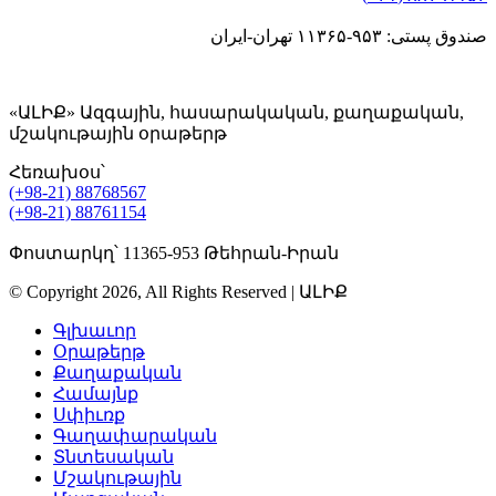
صندوق پستی: ۹۵۳-۱۱۳۶۵ تهران-ایران
«ԱԼԻՔ» Ազգային, հասարակական, քաղաքական,
մշակութային օրաթերթ
Հեռախօս՝
(+98-21) 88768567
(+98-21) 88761154
Փոստարկղ՝ 11365-953 Թեհրան-Իրան
© Copyright 2026, All Rights Reserved | ԱԼԻՔ
Գլխաւոր
Օրաթերթ
Քաղաքական
Համայնք
Սփիւռք
Գաղափարական
Տնտեսական
Մշակութային