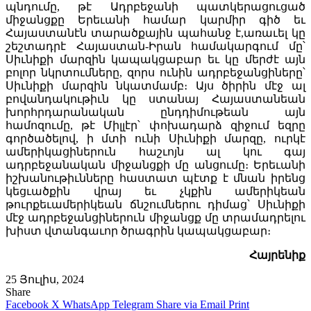
պնդումը, թէ Ադրբեջանի պատկերացուցած
միջանցքը Երեւանի համար կարմիր գիծ եւ
Հայաստանէն տարածքային պահանջ է,առաւել կը
շեշտադրէ Հայաստան-Իրան համակարգում մը՝
Սիւնիքի մարզին կապակցաբար եւ կը մերժէ այն
բոլոր նկրտումները, զորս ունին ադրբեջանցիները՝
Սիւնիքի մարզին նկատմամբ։ Այս ծիրին մէջ ալ
բովանդակութիւն կը ստանայ Հայաստանեան
խորհրդարանական ընդդիմութեան այն
համոզումը, թէ Միլլէր՝ փոխադարձ զիջում եզրը
գործածելով, ի մտի ունի Սիւնիքի մարզը, ուրկէ
ամերիկացիներուն հաշւոյն ալ կու գայ
ադրբեջանական միջանցքի մը անցումը։ Երեւանի
իշխանութիւնները հաստատ պէտք է մնան իրենց
կեցւածքին վրայ եւ չկքին ամերիկեան
թուրքեւամերիկեան ճնշումներու դիմաց՝ Սիւնիքի
մէջ ադրբեջանցիներուն միջանցք մը տրամադրելու
խիստ վտանգաւոր ծրագրին կապակցաբար։
Հայրենիք
25 Յուլիս, 2024
Share
Facebook
X
WhatsApp
Telegram
Share via Email
Print