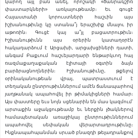
կարող այլ բան անել, որոշակի «ծանրակշիռ
փաստարկների» առկայութեամբ։ Եւ գուցէ
Հայաստանի կորուստների հաշւին այս
իշխանութիւնը կը ստանա՞յ երաշխիք մնալու իր
աթոռին։ Գուցէ կայ ա՞յլ բացատրութիւն։
Իշխանութիւնն այս օրերին կատաղօրէն
հակադարձում է Արցախի, արցախցիների դատի,
անգամ Բաքւում հաշւեյարդարի ենթարկւող հայ
ռազմաքաղաքական էլիտայի օգտին ձայն
բարձրացնողներին։ Իշխանութիւնը, թքելով
օրինականութեան վրայ, պատրաստւում է
տեղական ընտրութիւններում ամէն ճանապարհով
յաղթանակ ապահովել իր թիմակիցների համար։
Այս փաստերը եւս նոյն սցենարին են մաս կազմում՝
արտաքին աջակցութեամբ եւ ներքին լծակներով
համապետական առաջիկայ ընտրութիւններում
ապահովել սեփական վերարտադրութիւնը։
Ինքնապահպանման սրւած բնազդի թելադրանքով