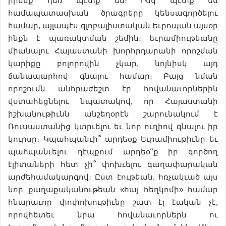
իրենք դեռ պէտք են։ Իսկ պէտք են
համապատասխան ծրագրերը կենսագործելու
համար, այլապէս գլոբալիստական Եւրոպան այսօր
ինքն է պառակտման շեմին։ Եւրամիութեանը
միանալու Հայաստանի խորհրդարանի որոշման
կարիքը բոլորովին չկար, նոյնիսկ այդ
ճանապարհով գնալու համար։ Բայց նման
որոշումն անհրաժեշտ էր հովանաւորներին
վստահեցնելու նպատակով, որ Հայաստանի
իշխանութիւնն անշեղօրէն շարունակում է
Ռուսաստանից կտրւելու եւ նոր ուղիով գնալու իր
կուրսը։ Կպահպանւի՞ արդեօք Եւրամիութիւնը եւ
պահպանւելու դէպքում արդեօ՞ք իր գործող
էլիտաների հետ չի՞ փոխւելու գաղափարական
արժեհամակարգով։ Ըստ էութեան, հռչակւած այս
նոր քաղաքականութեան «հայ հեղկոմի» համար
հնարաւոր փոփոխութիւնը շատ էլ էական չէ,
որովհետեւ նրա հովանաւորներն ու