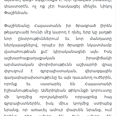
փաստօրէն, ոչ ոք չէր հասկացել մինչեւ Նիկոլ
Փաշինեան։
Փաշինեանը Հայաստանն իր ծրագրած (իրեն
թելադրւած) հունի մէջ կարող է դնել, երբ կը յաղթի
նոր ընտրութիւններում եւ նոր մանդատը
ներկայացնելով, որպէս իր ծրագրի նկատմամբ
վստահութեան քւէ՝ կիրականացնի այն։ Իսկ
աշխարհաքաղաքական իրավիճակի
արմատական փոփոխութիւնն աշխարհի վրայ
փլուզում է գլոբալիստական, վերազգային
գաղափարախօսութիւնը եւ այն դաւանող ուժերին,
որոնք եւ սատարել են Հայաստանի
իշխանութեանը։ Ամերիկեան թիկունքի կորուստը
մի կողմից որոշակիօրէն որբացրեց հայ
գլոբալիստներին, իսկ միւս կողմից ստիպեց
նրանց, որ առաւել ամուր փարւեն նրանց, ում