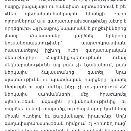
հայրը, բացայայտ ու հանգիստ արտաբերում, է թէ.
«Մեր պետական-հանրային կեանքի բոլոր
ոլորտներում այս գաղափարախօսութիւնը պէտք է
որդեգրւի»։ Այլ խօսքով, նպատակն է բոլշեւիկներից
յետոյ Հայաստանը դարձնել երկրորդ
կուսակցապետութիւնը՝ պարտոկրատիան,
հաստատելով իշխող ուժի գաղափարական
մենաշնորհը։ Հայրենիք-պետութեան տւեալ
մեկնաբանութիւնն այլ բան չի նշանակում, քան
ներկայիս Հայաստանից զատել նրա
պատմութիւնն ու պատմական հարցերը, զատել
Սփիւռքն ու այն ամէնը, ինչը չի տեղաւորւում ՀՀ
ներկայիս սահմանների մէջ, հրաժարւել
պետութեան ազգային բովանդակութիւնից եւ
դարձնել այն մի տարածք, ուր հայ մարդը կունենայ
միայն ուտելու եւ բազմանալու իրաւունք։ Սոյն
գաղափարախօսութեան հիմքում էլ «որտեղ հաց՝
այնտեղ կաց» սկզբունքն է, որի դրական իմաստը,