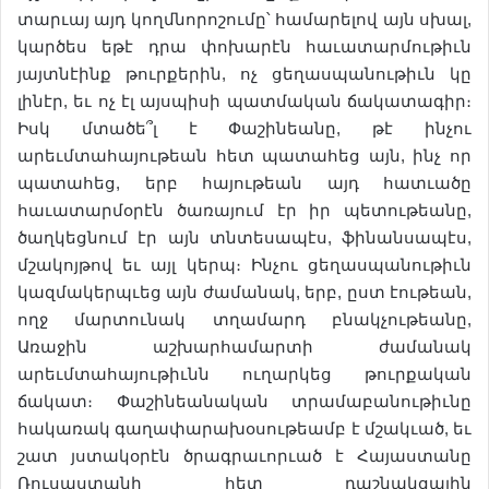
տարւայ այդ կողմնորոշումը՝ համարելով այն սխալ,
կարծես եթէ դրա փոխարէն հաւատարմութիւն
յայտնէինք թուրքերին, ոչ ցեղասպանութիւն կը
լինէր, եւ ոչ էլ այսպիսի պատմական ճակատագիր։
Իսկ մտածե՞լ է Փաշինեանը, թէ ինչու
արեւմտահայութեան հետ պատահեց այն, ինչ որ
պատահեց, երբ հայութեան այդ հատւածը
հաւատարմօրէն ծառայում էր իր պետութեանը,
ծաղկեցնում էր այն տնտեսապէս, ֆինանսապէս,
մշակոյթով եւ այլ կերպ։ Ինչու ցեղասպանութիւն
կազմակերպւեց այն ժամանակ, երբ, ըստ էութեան,
ողջ մարտունակ տղամարդ բնակչութեանը,
Առաջին աշխարհամարտի ժամանակ
արեւմտահայութիւնն ուղարկեց թուրքական
ճակատ։ Փաշինեանական տրամաբանութիւնը
հակառակ գաղափարախօսութեամբ է մշակւած, եւ
շատ յստակօրէն ծրագրաւորւած է Հայաստանը
Ռուսաստանի հետ դաշնակցային