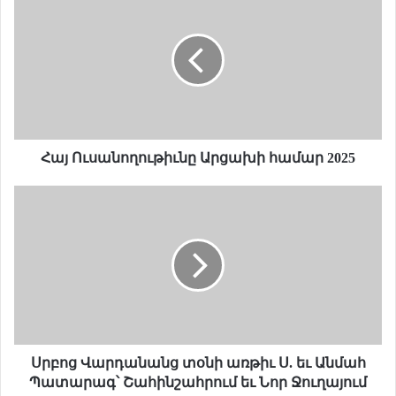
ա
յ
Ո
ւ
ս
ա
ն
ո
ղ
Հայ Ուսանողութիւնը Արցախի համար 2025
ո
ւ
Ս
թ
ր
ի
բ
ւ
ո
ն
ց
ը
Վ
Ա
ա
ր
ր
ց
դ
ա
ա
Սրբոց Վարդանանց տօնի առթիւ Ս. եւ Անմահ
խ
ն
Պատարագ՝ Շահինշահրում եւ Նոր Ջուղայում