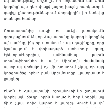
Եւրամիութիւնը միշտ չէ, որ նոյնանում են։ Միւս
կողմից՝ այս դեռ փայլփլացող խայծը հարկաւոր է
գալիք ընտրութիւններում ժողովրդին իր ետեւից
տանելու համար։
Ռուսաստանից աւելի ու աւելի յստակօրէն
զգուշացնում են, որ Հայաստանը կարող է կորցնել
այն ամէնը, ինչ որ ստանում է այս դաշինքից, որը
նշանակում է փոխադարձ առեւտուր, գազ,
էլեկտրաէներգիա, ամենամեայ կայուն
տրանսֆերտներ եւ այլն։ Միեւնոյն ժամանակ
այսօրւայ վիճակով ոչ մի խոստում չկայ, որ այդ
կորցրածից որեւէ բան Արեւմուտքը պատրաստ է
լրացնել։
Ինչո՞ւ է Հայաստանի իշխանութիւնը շտապում
կտրել այն ճիւղը, որին նստած է, երբ կողքին այլ
ճիւղ չկայ, որից կարող է կառչել։ Գուցէ նա չի՞