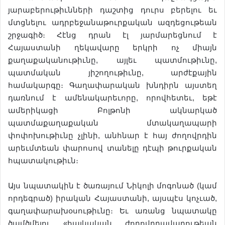
յարաբերութիւնների դաշտից դուրս բերելու եւ
մտցնելու ադրբեջանաթուրքական ազդեցութեան
շրջագիծ։ Հէնց դրան էլ յարմարեցնում է
Հայաստանի ղեկավարը երկրի ոչ միայն
քաղաքականութիւնը, այլեւ պատմութիւնը,
պատմական յիշողութիւնը, արժէքային
համակարգը։ Գաղափարական խնդիրն այստեղ
դառնում է ամենակարեւորը, որովհետեւ, եթէ
ամերիկացի Բոլթոնի ակնարկած
պատմաքաղաքական մտակաղապարի
փոփոխութիւնը չլինի, անհնար է հայ ժողովրդին
արեւմտեան փարոսով տանելը դէպի թուրքական
հպատակութիւն։
Այս նպատակին է ծառայում Նիկոլի մոգոնած (կամ
որդեգրած) իրական Հայաստանի, այսպէս կոչւած,
գաղափարախօսութիւնը։ Եւ առանց նպատակը
ծամծմելու «հայկական ժողովրդավարութեան