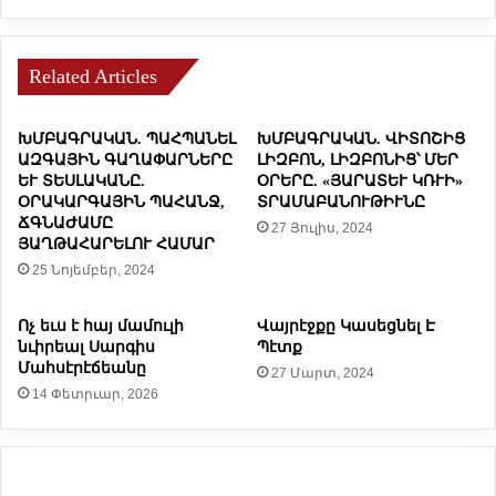
ի
ա
հ
ն
ա
ց
մ
տ
Related Articles
ա
օ
ր
ն
ԽՄԲԱԳՐԱԿԱՆ. ՊԱՀՊԱՆԵԼ
ԽՄԲԱԳՐԱԿԱՆ. ՎԻՏՈՇԻՑ
2
ի
ԱԶԳԱՅԻՆ ԳԱՂԱՓԱՐՆԵՐԸ
ԼԻԶԲՈՆ, ԼԻԶԲՈՆԻՑ՝ ՄԵՐ
0
ա
ԵՒ ՏԵՍԼԱԿԱՆԸ.
ՕՐԵՐԸ. «ՅԱՐԱՏԵՒ ԿՌՒԻ»
2
ռ
ՕՐԱԿԱՐԳԱՅԻՆ ՊԱՀԱՆՋ,
ՏՐԱՄԱԲԱՆՈՒԹԻՒՆԸ
5
թ
ՃԳՆԱԺԱՄԸ
27 Յուլիս, 2024
ի
ՅԱՂԹԱՀԱՐԵԼՈՒ ՀԱՄԱՐ
ւ
25 Նոյեմբեր, 2024
Ս
.
Ոչ եւս է հայ մամուլի
Վայրէջքը Կասեցնել Է
ե
նւիրեալ Սարգիս
Պէտք
ւ
Մահսէրէճեանը
27 Մարտ, 2024
Ա
14 Փետրւար, 2026
ն
մ
ա
հ
Պ