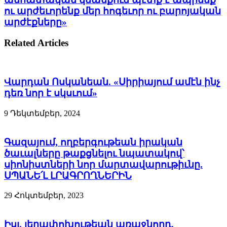
ու արժեւորենք մեր հոգեւոր ու բարոյական
արժէքները»
Related Articles
Վարդան Ոսկանեան. «Սիրիայում ամէն ինչ
դեռ նոր է սկսւում»
9 Դեկտեմբեր, 2024
Գազայում, ողբերգութեան իրական
ծաւալները թաքցնելու նպատակով՝
սիոնիստների նոր մարտավարութիւնը.
ՍՊԱՆԵ՛Լ ԼՐԱԳՐՈՂՆԵՐԻՆ
29 Հոկտեմբեր, 2023
Իսլ. յեղափոխութեան առաջնորդ.