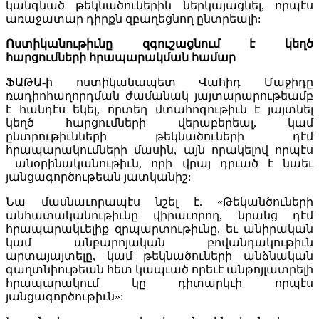
կանգնած թեկնածուներին ներկայացնել, որպէս
առաջատար դիրքն զբաղեցնող ընտրեալի:
Ոստիկանութ
ի
ւնը զգուշացնում է կեղծ
հարցումների
հրապարակման համար
ՖԱԹԱ-ի ոստիկանապետ Վահիդ Մաջիդը
ռադիոհաղորդման ժամանակ յայտարարութեամբ
է հանդէս եկել, որտեղ մտահոգութիւն է յայտնել
կեղծ հարցումների վերաբերեալ, կամ
ընտրութիւնների թեկնածուների դէմ
հրապարակումների մասին, այն որակելով որպէս
անօրինականութիւն, որի վրայ դրւած է նաեւ
յանցագործութեան յատկանիշ:
Նա մասնաւորապէս նշել է. «Թեկանծուների
անհատականութիւնը վիրաւորող, նրանց դէմ
հրապարակւելիք զրպարտութիւնը, եւ անիրական
կամ անբարոյական բովանդակութիւն
արտայայտելը, կամ թեկնածուների անձնական
գաղտնիութեան հետ կապւած որեւէ անթոյլատրելի
հրապարակում կը դիտարկւի որպէս
յանցագործութիւն»: