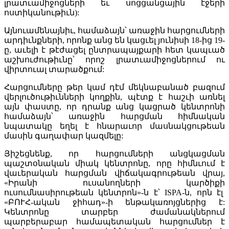
լրատւամիջոցների եւ սոցցանցային էջերի
ոստիկանութիւն):
Այնուամենայնիւ, համաձայն՝ առաջին հարցումների
արդիւնքների, որոնք անց են կացւել յունիսի 18-ից 19-
ը, աւելի է թէժացել ընտրապայքարի հետ կապւած
աշխուժութիւնը՝ որոշ լրատւամիջոցներում ու
վիրտուալ տարածքում:
Հարցումները թեր կամ դէմ մեկնաբանած բազում
վերլուծութիւնների կողքին, պէտք է հաշւի առնել
այն փաստը, որ դրանք անց կացրած կենտրոնի
համաձայն՝ առաջին հարցման հիմնական
նպատակը եղել է հնարաւոր մասնակցութեան
մասին գաղափար կազմելը:
Յիշեցնենք, որ հարցումների անցկացման
պաշտօնական միակ կենտրոնը, որը հիմնւում է
վաւերական հարցման վիճակագրութեան վրայ,
«Իրանի ուսանողների կարծիքի
ուսումնասիրութեան կենտրոն»-ն է՝ ISPA-ն, որն էլ
«ԲՈՒՀ-ական ջիհադ»-ի ենթակառոյցներից է:
Կենտրոնը տարբեր ժամանակներում
պարբերաբար համապետական հարցումներ է