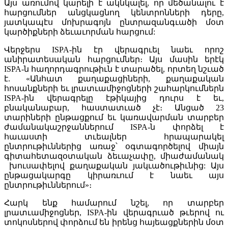
Այս առումով կարելի է ակնկալել, որ մեծանալու է
հարցումներ անցկացնող կենտրոնների դերը,
յատկապէս մոխրագոյն ընտրազանգւածի մօտ
կարծիքների ձեւաւորման հարցում:
Վերջերս ISPA-ին էր վերագրւել նաեւ որոշ
անիրատեսական հարցումներ։ Այս մասին երէկ
ISPA-ն հաղորդագրութիւն է տարածել, որտեղ նշւած
է. «Անհատ քաղաքացիների, քաղաքական
հոսանքների եւ լրատւամիջոցների շահարկումներն
ISPA-ին վերագրելը էթիկայից դուրս է եւ,
բնականաբար, հաստատւած չէ։ Անցած 23
տարիների ընթացքում եւ կառավարման տարբեր
ժամանակաշրջաններում ISPA-ն փորձել է
հաւաստի տւեալներ հրապարակել
ընտրութիւններից առաջ՝ օգտագործելով միայն
գիտահետազօտական ձեւաչափը, միաժամանակ
խուսափելով քաղաքական յակւածութիւնից: Այս
ընթացակարգը կիրառւում է նաեւ այս
ընտրութիւններում»։
Հարկ ենք համարում նշել, որ տարբեր
լրատւամիջոցներ, ISPA-ին վերագրւած թւերով ու
տոկոսներով փորձում են իրենց հայեացքներին մօտ