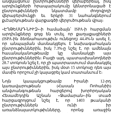
անցկացնում ընտրութիւնների վերաբերեալ, իսկ
արդիւնքների հրապարակումը կենտրոնացած է
ընտրութիւնների նկատմամբ ժողովրդի
վերաբերմունքի եւ երկրի 31 նահանգներում
քւէարկութեան վարքագծի վերլուծութեան վրայ։
«ԷՂԹԵՍԱԴ-ՆԻՒԶ»-ի համաձայն՝ ISPA-ի հարցման
արդիւնքները ցոյց են տւել, որ քաղաքացիների
(ISPA-ին ձեռնահասութիւն ունեցող) 44.4%-ն ասել է,
որ անպայման մասնակցելու է նախագահական
ընտրութիւններին, իսկ 7.3%-ը նշել է, որ ամենայն
հաւանականութեամբ կը մասնակցի այս
ընտրութիւններին։ Բացի այդ, պատասխանողների
28.7 տոկոսն նշել է, որ չի պատրաստւում մասնակցել
այս ընտրութիւններին, իսկ մօտ 15 տոկոսը դեռ այս
մասին որոշում չի կայացրել կամ տատանւում է։
Նոյն կապակցութեամբ Իրանի 12-րդ
կառավարութեան (Հասան Ռոհանիի)
անվտանգութեան հարցերով խորհրդական
Հեսամէդդին Աշնան «Ջամարան»-ին տւած
հարցազրոյցում նշել է, որ 1403 թւականի
ընտրութիւններն ունի իր
առանձնայատկութիւնները, որոնց առաջին