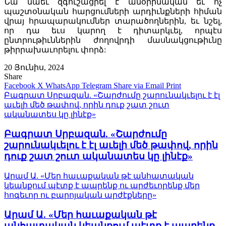
Նա նաեւ զգուշացրել է անօրինական եւ ոչ
պաշտօնական հարցումների արդիւնքների հիման
վրայ հրապարակումներ տարածողներին, եւ նշել,
որ դա եւս կարող է դիտարկւել, որպէս
ընտրութիւններին ժողովրդի մասնակցութիւնը
թիրրախաւորելու փորձ:
20 Յունիս, 2024
Share
Facebook
X
WhatsApp
Telegram
Share via Email
Print
Բագրատ Սրբազան. «Շարժումը շարունակւելու է էլ
աւելի մեծ թափով, որին դուք շատ շուտ
ականատես կը լինէք»
Բագրատ Սրբազան. «Շարժումը
շարունակւելու է էլ աւելի մեծ թափով, որին
դուք շատ շուտ ականատես կը լինէք»
Արամ Ա. «Մեր հաւաքական թէ անհատական
կեանքում պէտք է ապրենք ու արժեւորենք մեր
հոգեւոր ու բարոյական արժէքները»
Արամ Ա. «Մեր հաւաքական թէ
անհատական կեանքում պէտք է ապրենք