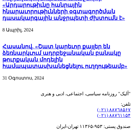
«Արդարութիւնը հանրային
հնարաւորութիւնների օգտագործման
դասակարգային անջրպետի ժխտումն է»
8 Ապրիլ, 2024
Հասանով. «Շատ կարեւոր քայլեր են
ձեռնարկւում ադրբեջանական բանակը
թուրքական մոդելին
համապատասխանեցնելու ուղղութեամբ»
31 Օգոստոս, 2024
"آلیک" روزنامه سیاسی، اجتماعی، ادبی و هنری
تلفن:
٨۸٧٦٨۵۶۷ (٠٢١)
٨۸٧٦۱۱۵۴ (٠٢١)
صندوق پستی: ۹۵۳-۱۱۳۶۵ تهران-ایران