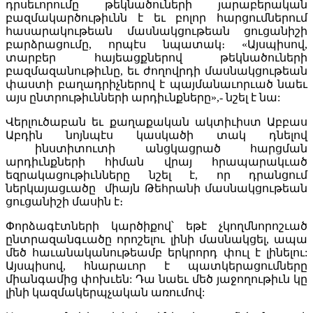
դրսեւորումը թեկնածուների յարաբերական
բազմակարծութիւնն է եւ բոլոր հարցումներում
հասարակութեան մասնակցութեան ցուցանիշի
բարձրացումը, որպէս նպատակ։ «Այսպիսով,
տարբեր հայեացքներով թեկնածուների
բազմազանութիւնը, եւ ժողովրդի մասնակցութեան
փաստի բաղադրիչներով է պայմանաւորւած նաեւ
այս ընտրութիւնների արդիւնքները»,- նշել է նա:
Վերլուծաբան եւ քաղաքական ակտիւիստ Աբբաս
Աբդին նոյնպէս կասկածի տակ դնելով
ինստիտուտի անցկացրած հարցման
արդիւնքների հիման վրայ հրապարակւած
եզրակացութիւնները նշել է, որ դրանցում
ներկայացւածը միայն Թեհրանի մասնակցութեան
ցուցանիշի մասին է։
Փորձագէտների կարծիքով՝ եթէ չկողմնորոշւած
ընտրազանգւածը որոշելու լինի մասնակցել, ապա
մեծ հաւանականութեամբ երկրորդ փուլ է լինելու:
Այսպիսով, հնարաւոր է պատկերացումները
միանգամից փոխւեն: Դա նաեւ մեծ յաջողութիւն կը
լինի կազմակերպչական առումով: