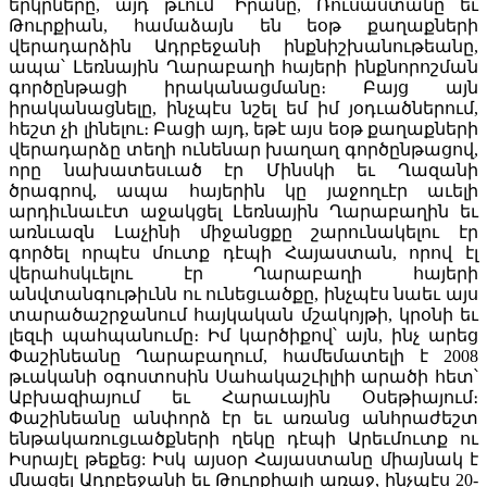
երկրները, այդ թւում՝ Իրանը, Ռուսաստանը եւ
Թուրքիան, համաձայն են եօթ քաղաքների
վերադարձին Ադրբեջանի ինքնիշխանութեանը,
ապա՝ Լեռնային Ղարաբաղի հայերի ինքնորոշման
գործընթացի իրականացմանը։ Բայց այն
իրականացնելը, ինչպէս նշել եմ իմ յօդւածներում,
հեշտ չի լինելու։ Բացի այդ, եթէ այս եօթ քաղաքների
վերադարձը տեղի ունենար խաղաղ գործընթացով,
որը նախատեսւած էր Մինսկի եւ Ղազանի
ծրագրով, ապա հայերին կը յաջողւէր աւելի
արդիւնաւէտ աջակցել Լեռնային Ղարաբաղին եւ
առնւազն Լաչինի միջանցքը շարունակելու էր
գործել որպէս մուտք դէպի Հայաստան, որով էլ
վերահսկւելու էր Ղարաբաղի հայերի
անվտանգութիւնն ու ունեցւածքը, ինչպէս նաեւ այս
տարածաշրջանում հայկական մշակոյթի, կրօնի եւ
լեզւի պահպանումը։ Իմ կարծիքով՝ այն, ինչ արեց
Փաշինեանը Ղարաբաղում, համեմատելի է 2008
թւականի օգոստոսին Սահակաշւիլիի արածի հետ՝
Աբխազիայում եւ Հարաւային Օսեթիայում։
Փաշինեանը անփորձ էր եւ առանց անհրաժեշտ
ենթակառուցւածքների ղեկը դէպի Արեւմուտք ու
Իսրայէլ թեքեց: Իսկ այսօր Հայաստանը միայնակ է
մնացել Ադրբեջանի եւ Թուրքիայի առաջ, ինչպէս 20-