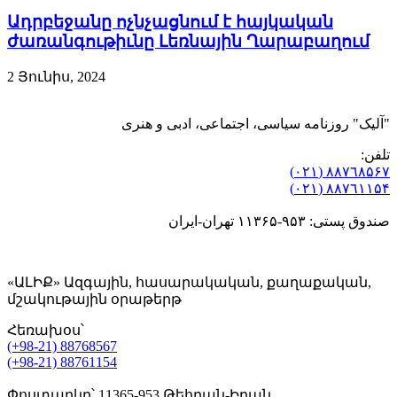
Ադրբեջանը ոչնչացնում է հայկական
ժառանգութիւնը Լեռնային Ղարաբաղում
2 Յունիս, 2024
"آلیک" روزنامه سیاسی، اجتماعی، ادبی و هنری
تلفن:
٨۸٧٦٨۵۶۷ (٠٢١)
٨۸٧٦۱۱۵۴ (٠٢١)
صندوق پستی: ۹۵۳-۱۱۳۶۵ تهران-ایران
«ԱԼԻՔ» Ազգային, հասարակական, քաղաքական,
մշակութային օրաթերթ
Հեռախօս՝
(+98-21) 88768567
(+98-21) 88761154
Փոստարկղ՝ 11365-953 Թեհրան-Իրան