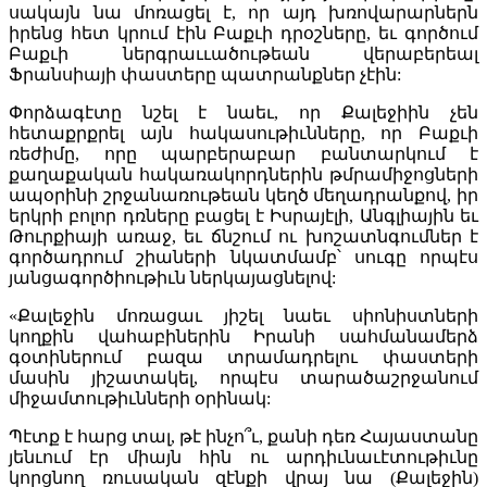
սակայն նա մոռացել է, որ այդ խռովարարներն
իրենց հետ կրում էին Բաքւի դրօշները, եւ գործում
Բաքւի ներգրաււածութեան վերաբերեալ
Ֆրանսիայի փաստերը պատրանքներ չէին:
Փորձագէտը նշել է նաեւ, որ Քալեջիին չեն
հետաքրքրել այն հակասութիւնները, որ Բաքւի
ռեժիմը, որը պարբերաբար բանտարկում է
քաղաքական հակառակորդներին թմրամիջոցների
ապօրինի շրջանառութեան կեղծ մեղադրանքով, իր
երկրի բոլոր դռները բացել է Իսրայէլի, Անգլիային եւ
Թուրքիայի առաջ, եւ ճնշում ու խոշատնգումներ է
գործադրում շիաների նկատմամբ՝ սուգը որպէս
յանցագործիութիւն ներկայացնելով:
«Քալեջին մոռացաւ յիշել նաեւ սիոնիստների
կողքին վահաբիներին Իրանի սահմանամերձ
գօտիներում բազա տրամադրելու փաստերի
մասին յիշատակել, որպէս տարածաշրջանում
միջամտութիւնների օրինակ:
Պէտք է հարց տալ, թէ ինչո՞ւ, քանի դեռ Հայաստանը
յենւում էր միայն հին ու արդիւնաւէտութիւնը
կորցնող ռուսական զէնքի վրայ նա (Քալեջին)