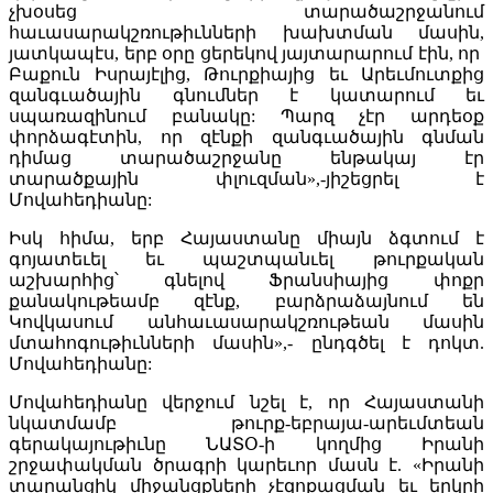
չխօսեց տարածաշրջանում
հաւասարակշռութիւնների խախտման մասին,
յատկապէս, երբ օրը ցերեկով յայտարարում էին, որ
Բաքուն Իսրայէլից, Թուրքիայից եւ Արեւմուտքից
զանգւածային գնումներ է կատարում եւ
սպառազինում բանակը: Պարզ չէր արդեօք
փորձագէտին, որ զէնքի զանգւածային գնման
դիմաց տարածաշրջանը ենթակայ էր
տարածքային փլուզման»,-յիշեցրել է
Մովահեդիանը:
Իսկ հիմա, երբ Հայաստանը միայն ձգտում է
գոյատեւել եւ պաշտպանւել թուրքական
աշխարհից՝ գնելով Ֆրանսիայից փոքր
քանակութեամբ զէնք, բարձրաձայնում են
Կովկասում անհաւասարակշռութեան մասին
մտահոգութիւնների մասին»,- ընդգծել է դոկտ.
Մովահեդիանը:
Մովահեդիանը վերջում նշել է, որ Հայաստանի
նկատմամբ թուրք-եբրայա-արեւմտեան
գերակայութիւնը ՆԱՏՕ-ի կողմից Իրանի
շրջափակման ծրագրի կարեւոր մասն է. «Իրանի
տարանցիկ միջանցքների չէզոքացման եւ երկրի