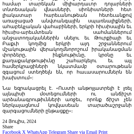
համար տարեկան միլիարդաւոր դոլարների
տնտեսական վնասների, սիոնիստների հետ
լիակատար հարեւանութեան հետեւանքով
առաջացած անվտանգային սպառնալիքների,
ահաբեկչական վահաբիների, երկրի հիւսիսային եւ
հիւսիս-արեւմտեան սահմաններում
անջատողականներին սնելու եւ Թուրքիայի եւ
Բաքւի կողմից երկրի այդ շրջաններում
մշակութային վերակողմնորոշում իրականացման
փորձերը, ինքնութիւնը, կրօնը եւ
քաղաքակրթութիւնը շահարկելու եւ այլ
համերկրացիների նկատմամբ օտարութեան
զգացում ստեղծելն են, որ հաւասարումներն են
խախտում»:
Նա եզրակացրել է. «Ուստի անթոյլատրելի է լռել
այնպիսի մօտեցումների ու անճիշտ
արձանագրութիւնների առջեւ, որոնք ճիշտ չեն
ներկայացնում կովկասեան տարածաշրջանի
զարգացումների ընթացքը»։
24 Յուլիս, 2024
Share
Facebook
X
WhatsApp
Telegram
Share via Email
Print