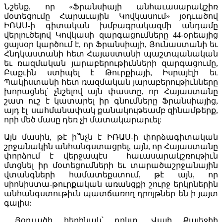
Նշենք, որ «Ֆրանսիայի անհաւասարակշիռ
մօտեցումը Հարաւային Կովկասում» յօդւածով
ԻՌԱՍ-ի գիտական ​​խմբագրակազմի անդամը
վերլուծելով Կովկասի զարգացումները 44-օրեայից
ցայսօր կարծում է, որ Ֆրանսիայի, Յունաստանի եւ
Հնդկաստանի հետ Հայաստանի պաշտպանական
եւ ռազմական յարաբերութիւնների զարգացումը,
Բաքւին ստիպել է Թուրքիայի, Իսրայէլի եւ
Պակիստանի հետ ռազմական յարաբերութիւնները
խորացնել՝ չնշելով այն փաստը, որ Հայաստանը
շատ ուշ է կատարել իր գնումները Ֆրանսիայից,
այդ էլ սահմանափակ քանակութեամբ զինամթերք,
որի մեծ մասը դեռ չի մատակարարւել:
Այն մասին, թէ ի՞նչն է ԻՌԱՍ-ի փորձագիտական
շրջանակին անհանգստացրել, այն, որ Հայաստանը
փորձում է վերջապէս հաւասարակշռութիւն
մտցնել իր մօտեցումների եւ տարածաշրջանային
վտանգների համատեքստում, թէ այն, որ
սիոնիստա-թուրքական առանցքի շուրջ երկրներին
անհանգստութիւն պատճառող դրոյթներ են ի յայտ
գալիս:
Յօդւածի հեղինակ՝ դոկտ. Վալի Քալեջիի