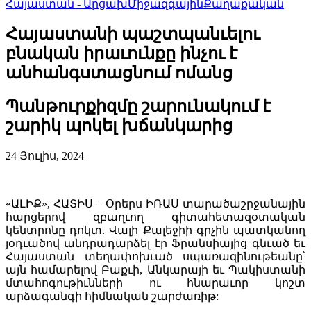
Հայաստան - Արցախ
Միջազգային
Քաղաքական
Հայաստանի պաշտպանւելու
բնական իրաւունքը ինչու է
անհանգստացնում ոմանց
Պանթուրքիզմը շարունակում է
շարիկ պոկել խճանկարից
24 Յուլիս, 2024
«ԱԼԻՔ», ՀԱՏԻՍ – Օրերս ԻՌԱՍ տարածաշրջանային
հարցերով զբաղւող գիտահետազօտական
կենտրոնը դոկտ. Վալի Քալեջիի գրչին պատկանող
յօդւածով անդրադարձել էր Ֆրանսիայից գնւած եւ
Հայաստան տեղափոխւած սպառազինութեանը՝
այն համարելով Բաքւի, Անկարայի եւ Պակիստանի
մտահոգութիւնների ու հնարաւոր կոշտ
արձագանգի հիմնական շարժառիթ: