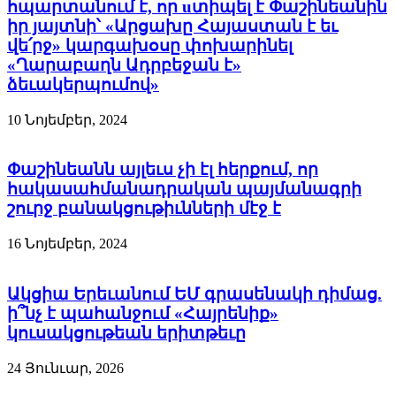
հպարտանում է, որ uտիպել է Փաշինեանին
իր յայտնի՝ «Արցախը Հայաստան է եւ
վե՛րջ» կարգախօսը փոխարինել
«Ղարաբաղն Ադրբեջան է»
ձեւակերպումով»
10 Նոյեմբեր, 2024
Փաշինեանն այլեւս չի էլ հերքում, որ
հակասահմանադրական պայմանագրի
շուրջ բանակցութիւնների մէջ է
16 Նոյեմբեր, 2024
Ակցիա Երեւանում ԵՄ գրասենակի դիմաց.
ի՞նչ է պահանջում «Հայրենիք»
կուսակցութեան երիտթեւը
24 Յունւար, 2026