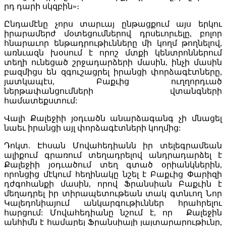
րդ դարի սկզբին»։
Ընդամէնը չորս տարւայ ընթացքում այս երկու
իրարամերժ մօտեցումներով դրսեւորւելը, բոլոր
հնարաւոր ենթադրութիւնները մի կողմ թողնելով,
առնւազն խօսում է որոշ մտքի կենտրոններում
տեղի ունեցած շրջադարձերի մասին, ինչի մասին
բազմիցս են զգուշացրել իրանցի փորձագէտները,
յատկապէս, Բաքւից ուղղորդւած
ներթափանցումների վտանգների
համատեքստում:
Վալի Քալեջիի յօդւածն անարձագանգ չի մնացել
նաեւ իրանցի այլ փորձագէտների կողմից:
Դոկտ. Էհսան Մովահեդիանն իր տելեգրամեան
ալիքում գրառում տեղադրելով անդրադարձել է
Քալեջիի յօդւածում տեղ գտած օրիանկներին,
որոնցից մէկում հեղինակը նշել է Բաքւից Փարիզի
դժգոհանքի մասին, որով Ֆրանսիան Բաքւին է
մեղադրել իր տիրապետութեան տակ գտնւող Նոր
Կալեդոնիայում անկարգութիւններ հրահրելու
հարցում: Մովահեդիանը նշում է, որ Քալեջին
անհիմն է համարել Ֆրանսիայի յայտարարութիւնը,