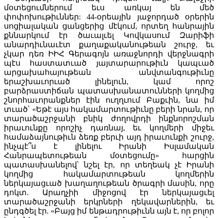
մօտեցումներում եւս առկայ են մեծ
փոփոխութիւններ: 44-օրեային յաջորդած օրերին
սոցիալական ցանցերից մէկում, որտեղ հանրային
քննարկում էր ծաւալւել Կովկասում Զարիֆի
անարդիւնաւէտ քաղաքականութեան շուրջ, եւ
չկար դեռ ԻԻՀ Գերագոյն առաջնորդի վերջնագրի
պէս հաստատւած յայտարարութիւն կապւած
արցախահայութեան անվտանգութիւնը
երաշխաւորւած լինելուն, կամ որոշ
բարձրաստիճան պատասխանատունների կողմից
շնորհաւորանքներ էին ուղղւում Բաքւին, նա իմ
տւած՝ «Եթէ ​​այս հակամարտութիւնը բերի նրան, որ
տարածաշրջանի բնիկ ժողովրդի ինքնորոշման
իրաւունքը որոշիչ դառնայ, եւ կողմերի միջեւ
համաձայնութիւն ձեռք բերւի այդ իրաւունքի շուրջ,
ինչպէ՞ս է լինելու Իրանի Իսլամական
Հանրապետութեան մօտեցումը» հարցին
պատասխանելով՝ նշել էր, որ տեղեակ չէ Իրանի
կողմից հակամարտութեան կողմերին
ներկայացւած խաղաղութեան ծրագրի մասին, որը
դոկտ. Արաղչիի միջոցով էր ներկայացւել
տարածաշրջանի երկրների ղեկավարներին, եւ
ընդգծել էր. «Բայց իմ ենթադրութիւնն այն է, որ բոլոր