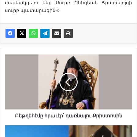
մասնակցելու ենք Սուրբ Ծննդեան Ճրագալոյցի
սուրբ պատարագին»:
Բ
ե
թ
ղ
ե
հ
է
մ
ը
հ
Բեթղեհէմը հրաւէր՝ դառնալու Քրիստոսին
ր
ա
Վ
ւ
ե