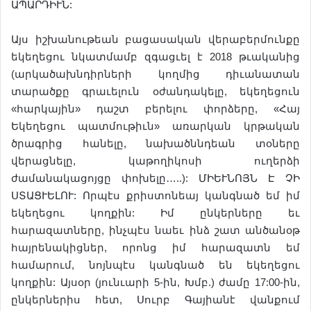
ԱՊԱՐԴԻՒՆ:
Այս իշխանութեան բացասական վերաբերմունքը
եկեղեցու նկատմամբ զգացւել է 2018 թւականից
(արկածախնդիրների կողմից դիւանատան
տարածքը գրաւելուն օժանդակելը, եկեղեցուն
«հարկային» դաշտ բերելու փորձերը, «Հայ
Եկեղեցու պատմութիւն» առարկան կրթական
ծրագրից հանելը, նախածննդեան տօները
վերացնելը, կաթողիկոսի ուղերձի
ժամանակացոյցը փոխելը…..): ՄԻԵՒՆՈՅՆ Է ՉԻ
ՍՏԱՑՒԵԼՈՒ: Որպէս քրիստոնեայ կանգնած եմ իմ
եկեղեցու կողքին: Իմ ընկերները եւ
հարազատները, ինչպէս նաեւ ինձ շատ անծանօթ
հայրենակիցներ, որոնց իմ հարազատն եմ
համարում, նոյնպէս կանգնած են եկեղեցու
կողքին: Այսօր (յունւարի 5-ին, Խմբ.) ժամը 17:00-ին,
ընկերներիս հետ, Սուրբ Գայիանէ վանքում