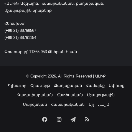
«ԱԼԻՔ» Ազգային, հասարակական, քաղաքական,
չ
հ
մշակութային օրաթերթ
ե
ռ
Հեռախօս՝
ա
(+98-21) 88768567
ր
(+98-21) 88761154
ձ
ա
Փոստարկղ՝ 11365-953 Թեհրան-Իրան
կ
ե
լ
ո
© Copyright 2026, All Rights Reserved | ԱԼԻՔ
ւ
վ
Գլխաւոր
Օրաթերթ
Քաղաքական
Համայնք
Սփիւռք
ե
Գաղափարական
Տնտեսական
Մշակութային
ր
ա
Մարզական
Հասարակական
Այլ
فارسی
բ
ե
Facebook
Instagram
Telegram
RSS
ր
ե