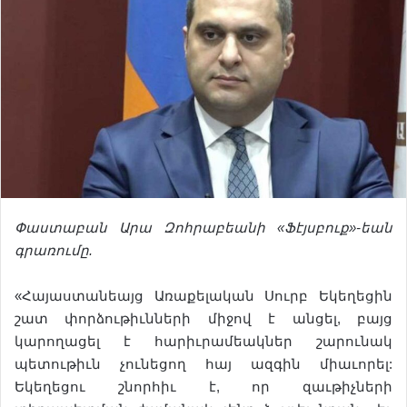
Փաստաբան
Արա
Զոհրաբ
ե
անի
«
Ֆէ
յսբուք
»-ե
ան
գրառումը
.
«Հայաստանեայց Առաքելական Սուրբ Եկեղեցին
շատ փորձութիւնների միջով է անցել, բայց
կարողացել է հարիւրամեակներ շարունակ
պետութիւն չունեցող հայ ազգին միաւորել:
Եկեղեցու շնորհիւ է, որ զաւթիչների