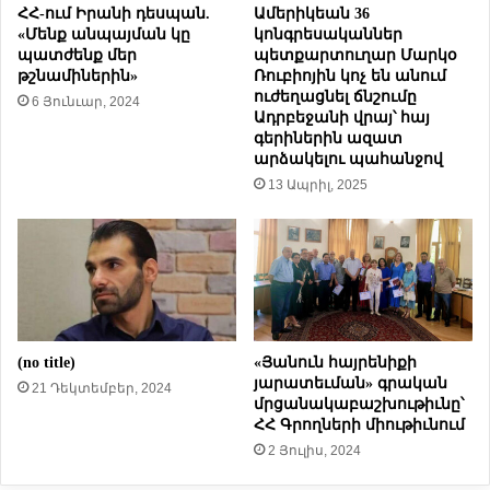
ա
ՀՀ-ում Իրանի դեսպան.
Ամերիկեան 36
յ
«Մենք անպայման կը
կոնգրեսականներ
ո
պատժենք մեր
պետքարտուղար Մարկօ
թշնամիներին»
Ռուբիոյին կոչ են անում
ւ
ուժեղացնել ճնշումը
ղ
6 Յունւար, 2024
Ադրբեջանի վրայ՝ հայ
ե
գերիներին ազատ
ր
արձակելու պահանջով
ձ
13 Ապրիլ, 2025
ը
՝
Հ
ա
ն
ր
ա
յ
(no title)
«Յանուն հայրենիքի
ի
յարատեւման» գրական
21 Դեկտեմբեր, 2024
ն
մրցանակաբաշխութիւնը՝
հ
ՀՀ Գրողների միութիւնում
ե
2 Յուլիս, 2024
ռ