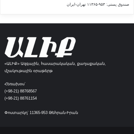
صندوق پستی: ۹۵۳-۱۱۳۶۵ تهران-ایران
«ԱԼԻՔ» Ազգային, հասարակական, քաղաքական,
մշակութային օրաթերթ
Հեռախօս՝
(+98-21) 88768567
(+98-21) 88761154
Փոստարկղ՝ 11365-953 Թեհրան-Իրան