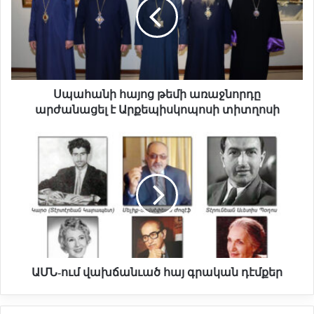
հ
ա
ն
ի
հ
ա
յ
Սպահանի հայոց թեմի առաջնորդը
ո
արժանացել է Արքեպիսկոպոսի տիտղոսի
ց
թ
Ա
ե
Մ
մ
Ն
ի
-
ա
ո
ռ
ւ
ա
մ
ջ
վ
ն
ա
ո
խ
ԱՄՆ-ում վախճանւած հայ գրական դէմքեր
ր
ճ
դ
ա