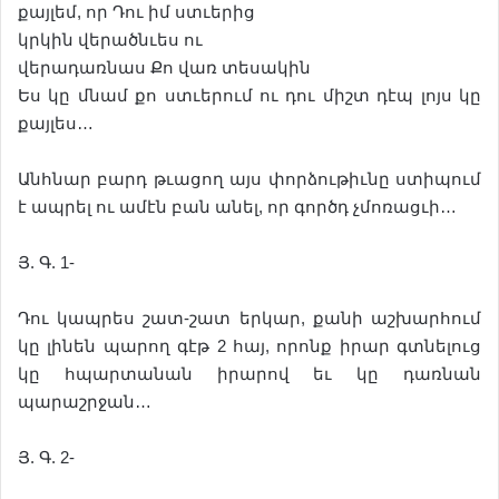
քայլեմ, որ Դու իմ ստւերից
կրկին վերածնւես ու
վերադառնաս Քո վառ տեսակին
Ես կը մնամ քո ստւերում ու դու միշտ դէպ լոյս կը
քայլես…
Անհնար բարդ թւացող այս փորձութիւնը ստիպում
է ապրել ու ամէն բան անել, որ գործդ չմոռացւի…
Յ. Գ. 1-
Դու կապրես շատ-շատ երկար, քանի աշխարհում
կը լինեն պարող գէթ 2 հայ, որոնք իրար գտնելուց
կը հպարտանան իրարով եւ կը դառնան
պարաշրջան…
Յ. Գ. 2-