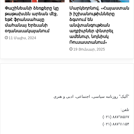
ս
Փաշինեանի ձեռքերը կը
Մարկեդոնով. «Հայաստան
ի
թաթախւեն արեան մէջ,
ի իշխանութիւնները
տ
եթէ ֆրանսահայը
ձգտում են
ի
մահանայ Երեւանի
անվտանգութեան
տ
օդանաւակայանում
աղբիւրներ փնտրել
ղ
ամենուր, նոյնիսկ
11 Մայիս, 2024
ո
Ռուսաստանում»
ս
19 Յունւար, 2025
ի
"آلیک" روزنامه سیاسی، اجتماعی، ادبی و هنری
تلفن:
٨۸٧٦٨۵۶۷ (٠٢١)
٨۸٧٦۱۱۵۴ (٠٢١)