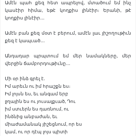
Ամէն պահ քեզ հետ ապրելով, մտածում եմ ինչ
կասէիր հիմա, եթէ կողքիս լինէիր։ Երանի, թէ
կողքիս լինէիր…
Ամէն բան քեզ մօտ է բերում, ամէն լաւ յիշողութիւն
քեզ է կապւած…
Անդադար պրպտում եմ մեր նամակները, մեր
վերջին ճամբորդութիւնը…
Մի օր ինձ գրել է.
Իմ արեւն ու իմ հրաշքն ես։
Իմ լոյսն ես, եւ անգամ երբ
ջղային ես ու յուսալքւած, Դու
իմ ստւերն ես դառնում, ու
ինձնից անբաժան, եւ
միաժամանակ յիշեցնում, որ ես
կամ, ու որ դէպ լոյս պիտի