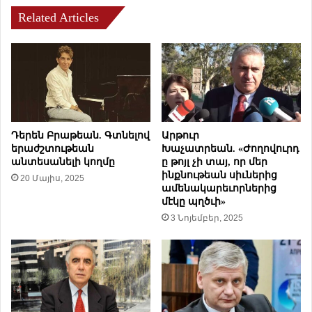
ը
ն
ա
Related Articles
ւ
ր
ա
ժ
ծ
ա
հ
ն
ա
ա
յ
ց
գ
ե
ր
լ
ա
Դերեն Բրաթեան. Գտնելով
Արթուր
է
կ
երաժշտութեան
Խաչատրեան. «Ժողովուրդ
Ա
անտեսանելի կողմը
ը թոյլ չի տայ, որ մեր
ա
ինքնութեան սիւներից
ր
ն
20 Մայիս, 2025
ամենակարեւորներից
ք
դ
մէկը պղծւի»
ե
է
3 Նոյեմբեր, 2025
պ
մ
ի
ք
ս
ե
կ
ր
ո
պ
ո