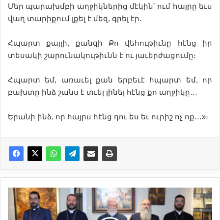
Մեր պարախմբի աղջիկներից մէկին՝ ում հայրը եւս
վաղ տարիքում լքել է մեզ, գրել էր.
Հպարտ քայլի, քանզի Քո վեհութիւնը հէնց իր
տեսակի շարունակութիւնն է ու յաւերժացումը։
Հպարտ եմ, առաւել քան երբեւէ հպարտ եմ, որ
բախտը ինձ շանս է տւել լինել հէնց քո աղջիկը…
Երանի ինձ, որ հայրս հէնց դու ես եւ ուրիշ ոչ ոք…»։
Ս
պ
ա