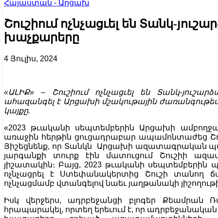
Հայաստան - Արցախ
Շուշիում ոչնչացւել են Տանկ-յուշ
խաչքարերը
4 Յուլիս, 2024
«ԱԼԻՔ»
– Շուշիում ոչնչացւել են Տանկ-յուշա
ահազանգել է Արցախի մշակութային ժառանգութ
ե
կայքը
.
«2023 թւականի սեպտեմբերին Արցախի ամբողջա
առաջին հերթին ցուցադրաբար ապամոնտաժեց Շու
Յիշեցնենք, որ Տանկն Արցախի ազատագրական պայ
յարգանքի տուրք էին մատուցում Շուշիի ազ
յիշատակին։ Բայց, 2023 թւականի սեպտեմբերին
ոչնչացրել է Ստեփանակերտից Շուշի տանող 
ոչնչացմամբ վտանգելով նաեւ յաղթանակի յիշողութ
Իսկ վերջերս, ադրբեջանցի բլոգեր Քեամրան 
հրապարակել, որտեղ երեւում է, որ ադրբեջանական 