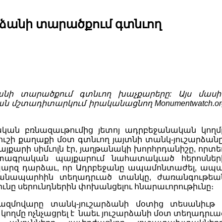
արձանի տարածքում գտնւող
րձանի տարածքում գտնւող խաչքարերը
: Այս մասի
ան մշտադիտարկում իրականացնող Monumentwatch.or
կան բռնազաւթումից յետոյ ադրբեջանական կողմ
շի քաղաքի մօտ գտնւող յայտնի տանկ-յուշարձանը
քարի սիմւոլն էր, յաղթանակի խորհրդանիշը, որտե
ատագրական պայքարում նահատակւած հերոսներ
 պարզ դարձաւ, որ Ադրբեջանը ապամոնտաժել, ապ
ճանապարհին տեղադրւած տանկը, ժառանգութեա
իւնը սերունդներին փոխանցելու հնարաւորութիւնը։
Ռազմովարը տանկ-յուշարձանի մօտից տեսանիւթ 
կողմը ոչնչացրել է նաեւ յուշարձանի մօտ տեղադրւա