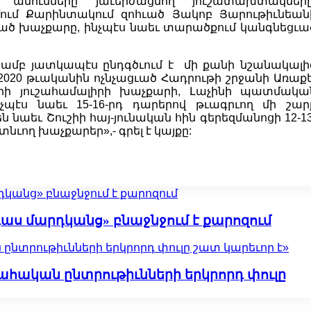
նունները յաւերժացնող յուշատախտակները
ում Քարինտակում զոհւած Յակոբ Յարութիւնեան
ած խաչքարը, ինչպէս նաեւ տարածքում կանգնեցւա
ամբ յատկապէս ընդգծւում է մի քանի նշանակալի
2020 թւականին ոչնչացւած Հադրութի շրջանի Առաքե
 յուշահամալիրի խաչքարի, Լաչինի պատմակա
չպէս նաեւ 15-16-րդ դարերով թւագրւող մի շար
ն նաեւ Շուշիի հայ-յունական հին գերեզմանոցի 12-13
նւող խաչքարեր»,- գրել է կայքը:
դկանց» բնաջնջում է քարոզում
դաս մարդկանց» բնաջնջում է քարոզում
նտրութիւնների երկրորդ փուլը շատ կարեւոր է»
հական ընտրութիւնների երկրորդ փուլը