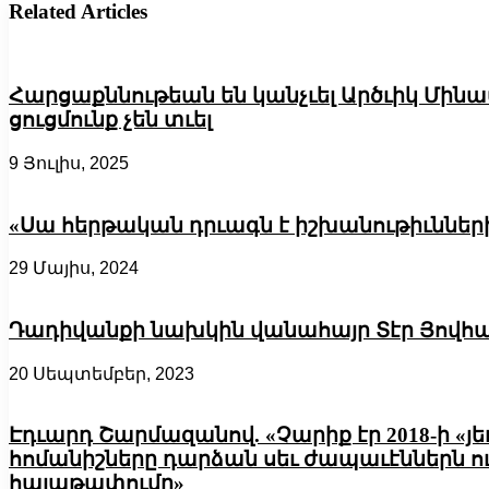
Related Articles
Հարցաքննութեան են կանչւել Արծւիկ Մինա
ցուցմունք չեն տւել
9 Յուլիս, 2025
«Սա հերթական դրւագն է իշխանութիւններ
29 Մայիս, 2024
Դադիվանքի նախկին վանահայր Տէր Յովհա
20 Սեպտեմբեր, 2023
Էդւարդ Շարմազանով. «Չարիք էր 2018-ի «
հոմանիշները դարձան սեւ ժապաւէններն ո
հայաթափումը»