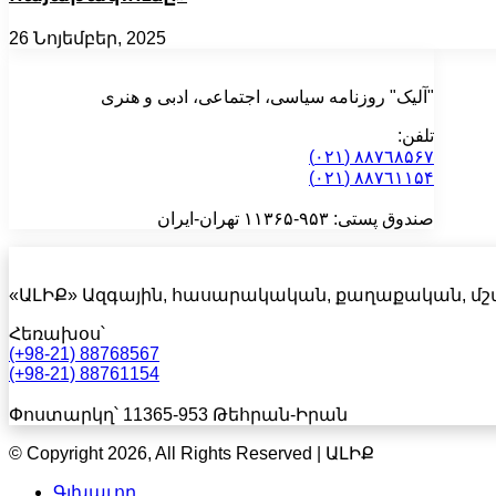
26 Նոյեմբեր, 2025
"آلیک" روزنامه سیاسی، اجتماعی، ادبی و هنری
تلفن:
٨۸٧٦٨۵۶۷ (٠٢١)
٨۸٧٦۱۱۵۴ (٠٢١)
صندوق پستی: ۹۵۳-۱۱۳۶۵ تهران-ایران
«ԱԼԻՔ» Ազգային, հասարակական, քաղաքական, մշ
Հեռախօս՝
(+98-21) 88768567
(+98-21) 88761154
Փոստարկղ՝ 11365-953 Թեհրան-Իրան
© Copyright 2026, All Rights Reserved | ԱԼԻՔ
Գլխաւոր