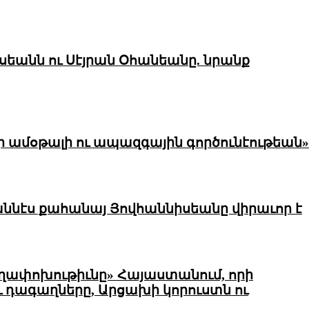
սեանն ու Սէյրան Օհանեանը. նրանք
ի ամօթալի ու ապազգային գործունէութեան»
ննէս քահանայ Յովհաննիսեանը վիրաւոր է
յեղափոխութիւնը» Հայաստանում, որի
ւ դագաղները, Արցախի կորուստն ու