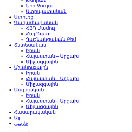
Թեհրան
Նոր Ջուղա
Ատրպատական
Սփիւռք
Գաղափարական
ՀՅԴ Մամուլ
Հայ Դատ
Դաշնակցական Բեմ
Տնտեսական
Իրան
Հայաստան – Արցախ
Միջազգային
Մշակութային
Իրան
Հայաստան – Արցախ
Միջազգային
Մարզական
Իրան
Հայաստան – Արցախ
Միջազգային
Հասարակական
Այլ
فارسی