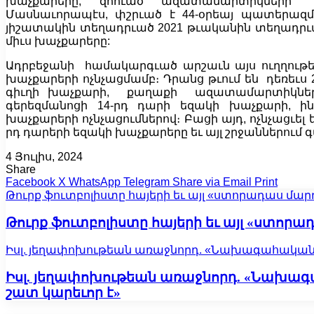
խաչքարերը, զոհւած ազատամարտիկների ա
Մասնաւորապէս, փշրւած է 44-օրեայ պատերազմ
յիշատակին տեղադրւած 2021 թւականին տեղադրւ
միւս խաչքարերը:
Ադրբեջանի համակարգւած արշաւն այս ուղղութե
խաչքարերի ոչնչացմամբ։ Դրանց թւում են դեռեւս 
գիւղի խաչքարի, քաղաքի ազատամարտիկների
գերեզմանոցի 14-րդ դարի եզակի խաչքարի, ին
խաչքարերի ոչնչացումներով։ Բացի այդ, ոչնչացւել ե
րդ դարերի եզակի խաչքարերը եւ այլ շրջաններում գտ
4 Յուլիս, 2024
Share
Facebook
X
WhatsApp
Telegram
Share via Email
Print
Թուրք ֆուտբոլիստը հայերի եւ այլ «ստորադաս մար
Թուրք ֆուտբոլիստը հայերի եւ այլ «ստորա
Իսլ. յեղափոխութեան առաջնորդ. «Նախագահական ը
Իսլ. յեղափոխութեան առաջնորդ. «Նախագա
շատ կարեւոր է»