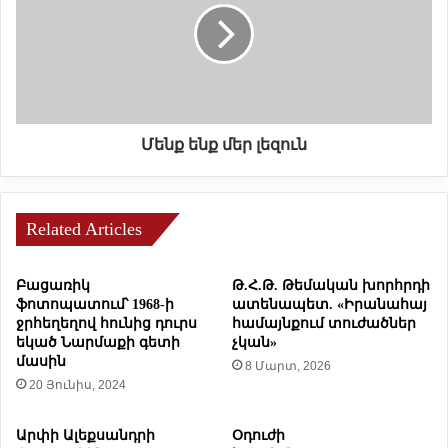
Ի
ք
Ր
ե
»
ն
,
ք
Կ
մ
ո
ե
ր
ր
Մենք ենք մեր լեզուն
ի
լ
ւ
ե
ն
զ
Բ
Related Articles
ո
ա
ւ
ղ
ն
Բացառիկ
Թ.Հ.Թ. Թեմական խորհրդի
դ
ֆոտոպատում՝ 1968-ի
ատենապետ. «Իրանահայ
ա
ջրհեղեղով հունից դուրս
համայնքում տուժածներ
ս
եկած Նարմաքի գետի
չկան»
ա
մասին
8 Մարտ, 2026
ր
20 Յունիս, 2024
ե
ա
Արփի Ալեքսանդրի
Օդուժի
ն