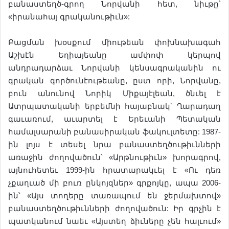
բանաստեղծ-գրող Նորվանի հետ, նիւթը՝
«իրանահայ գրականութիւն»:
Բացման խօսքում միութեան փոխնախագահ
Աշխէն Եղիայեանը ամփոփ կերպով
անդրադարձաւ Նորվանի կենսագրականին ու
գրական գործունէութեանը, ըստ որի, Նորվանը,
բուն անունով Նորիկ Միքայէլեան, ծնւել է
Ատրպատականի երբեմնի հայաբնակ՝ Ղարադաղ
գաւառում, աւարտել է Երեւանի Պետական
համալսարանի բանասիրական ֆակուլտետը: 1987-
ին լոյս է տեսել նրա բանաստեղծութիւնների
առաջին ժողովածուն՝ «Արթնութիւն» խորագրով,
այնուհետեւ 1999-ին հրատարակւել է «Ու դեռ
չքաղւած մի բուռ ընկոյզներ» գրքոյկը, ապա 2006-
ին՝ «Այս տողերը տառապում են ջերմախտով»
բանաստեղծութիւնների ժողովածուն: Իր գրչին է
պատկանում նաեւ «Այստեղ ձիւները չեն հալւում»