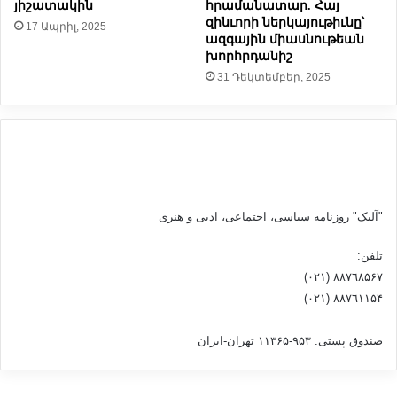
յիշատակին
հրամանատար. Հայ
զինւորի ներկայութիւնը՝
17 Ապրիլ, 2025
ազգային միասնութեան
խորհրդանիշ
31 Դեկտեմբեր, 2025
"آلیک" روزنامه سیاسی، اجتماعی، ادبی و هنری
تلفن:
٨۸٧٦٨۵۶۷ (٠٢١)
٨۸٧٦۱۱۵۴ (٠٢١)
صندوق پستی: ۹۵۳-۱۱۳۶۵ تهران-ایران