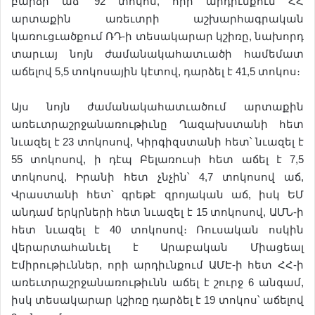
բարձր աճ՝ 92 տոկոս, որի արդիւնքում ՀՀ
արտաքին առեւտրի աշխարհագրական
կառուցւածքում ՌԴ-ի տեսակարար կշիռը, նախորդ
տարւայ նոյն ժամանակահատւածի համեմատ
աճելով 5,5 տոկոսային կէտով, դարձել է 41,5 տոկոս։
Այս նոյն ժամանակահատւածում արտաքին
առեւտրաշրջանառութիւնը Ղազախստանի հետ
նւազել է 23 տոկոսով, Կիրգիզստանի հետ՝ նւազել է
55 տոկոսով, ի դէպ Բելառուսի հետ աճել է 7,5
տոկոսով, Իրանի հետ չնչին՝ 4,7 տոկոսով աճ,
Վրաստանի հետ՝ գրեթէ զրոյական աճ, իսկ ԵՄ
անդամ երկրների հետ նւազել է 15 տոկոսով, ԱՄՆ-ի
հետ նւազել է 40 տոկոսով։ Ռուսական ոսկին
վերարտահանւել է Արաբական Միացեալ
Էմիրութիւններ, որի արդիւնքում ԱՄԷ-ի հետ ՀՀ-ի
առեւտրաշրջանառութիւնն աճել է շուրջ 6 անգամ,
իսկ տեսակարար կշիռը դարձել է 19 տոկոս՝ աճելով