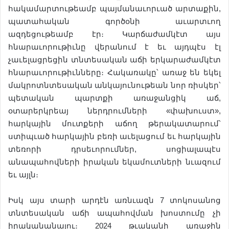
հակամարտութեամբ պայմանաւորւած արտաքին,
պատահական գործօնի աւարտւող
ազդեցութեամբ էր։ Կարճաժամկէտ այս
հնարաւորութիւնը վերանում է եւ այդպէս էլ
չաւելացրեցին տնտեսական աճի երկարաժամկէտ
հնարաւորութիւնները։ Հակառակը՝ առաջ են եկել
մակրոտնտեսական անկայունութեան նոր ռիսկեր՝
պետական պարտքի առաջանցիկ աճ,
օտարերկրեայ ներդրումների «փախուստ»,
հարկային մուտքերի աճող թերակատարում՝
ստիպւած հարկային բեռի աւելացում եւ հարկային
տեռորի դրսեւորումներ, սոցիալապէս
անապահովների իրական եկամուտների նւազում
եւ այլն։
Իսկ այս տարի արդէն առնւազն 7 տոկոսանոց
տնտեսական աճի ապահովման խոստումը չի
իրականանալու։ 2024 թւականի առաջին