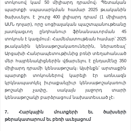
տոկոսով կամ 50 միլիարդ դրամով։ Պետական
պարտքի սպասարկման համար 2025 թւականին
ծախսւելու է շուրջ 400 լիլիարդ դրամ (1 միլիարդ
ԱՄՆ դոլար), որը սոցիալական պաշտպանութեանը
յատկացւող ընդհանուր ֆինանսաւորման 45
տոկոսն է կազմում։ Համեմատութեան համար՝ 2025
թւականին կենսաթոշակառուներին, ներառեալ՝
Արցախի Հանրապետութիւնից բռնի տեղահանւած
մեր հայրենակիցներին վճարւելու է ընդամէնը 350
միլիարդ դրամի կենսաթոշակ։ Այսինքն՝ արտաքին
պարտքի տոկոսներով կարելի էր առնւազն
կրկնապատկել իւրաքանչիւր կենսաթոշակառուի
թոշակի չափը, սակայն յաջորդ տարի
կենսաթոշակի բարձրացում նախատեսւած չէ։
7
․
Հարկային
մուտքերի
եւ
ծախսերի
թերակատարում
եւ
բեռի
ա
ւ
ելացում