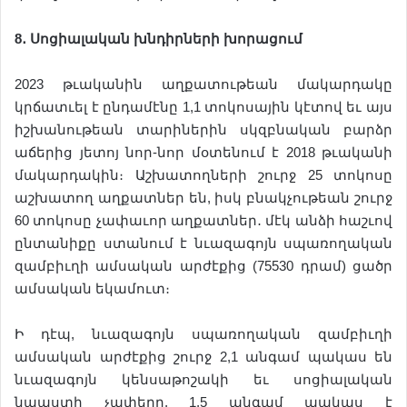
8
․
Սոցիալական
խնդիրների
խորացում
2023 թւականին աղքատութեան մակարդակը
կրճատւել է ընդամէնը 1,1 տոկոսային կէտով եւ այս
իշխանութեան տարիներին սկզբնական բարձր
աճերից յետոյ նոր-նոր մօտենում է 2018 թւականի
մակարդակին։ Աշխատողների շուրջ 25 տոկոսը
աշխատող աղքատներ են, իսկ բնակչութեան շուրջ
60 տոկոսը չափաւոր աղքատներ․ մէկ անձի հաշւով
ընտանիքը ստանում է նւազագոյն սպառողական
զամբիւղի ամսական արժէքից (75530 դրամ) ցածր
ամսական եկամուտ։
Ի դէպ, նւազագոյն սպառողական զամբիւղի
ամսական արժէքից շուրջ 2,1 անգամ պակաս են
նւազագոյն կենսաթոշակի եւ սոցիալական
նպաստի չափերը, 1,5 անգամ պակաս է