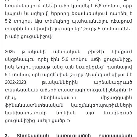
եռամսեակում ՀՆԱ-ի աճը կազմել է 6,6 տոկոս, որը
կայուն նւազելով՝ երրորդ եռամսեակում դարձել է
5,2 տոկոս։ Այս տեմպերը պահպանւելու դէպքում
տարին կամփոփւի լաւագոյնը՝ շուրջ 5 տոկոս ՀՆԱ-
ի աճի ցուցանիշով։
2025 թւականի պետական բիւջէի հիմքում
սկզբնապէս դրել էին 5,6 տոկոս աճի ցուցանիշը,
իսկ երկու շաբաթ անց այն նւազեցւեց՝ դառնալով
5,1 տոկոս, որն արդէն իսկ շուրջ 2,5 անգամ զիջում է
2022-2023 թւականներին արձանագրւած
տնտեսական աճերի փաստացի ցուցանիշներին։ Ի
դէպ, հեղինակաւոր միջազգային
ֆինանսատնտեսական կազմակերպութիւնների
կանխատեսումը նոյնիսկ այս նւազեցւած
ցուցանիշից աւելի ցածր է։
3
․
Տնտեսական
կառուց
ւ
ածքի
բացասական