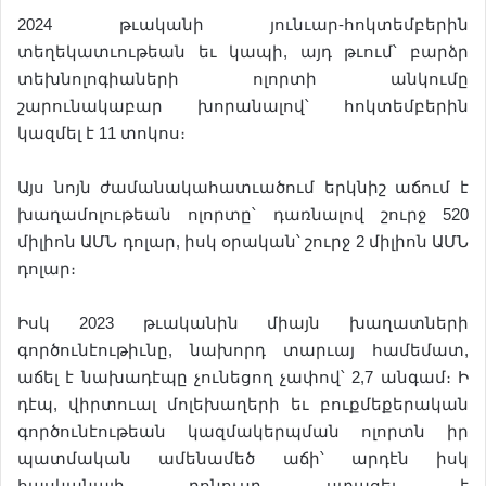
2024 թւականի յունւար-հոկտեմբերին
տեղեկատւութեան եւ կապի, այդ թւում՝ բարձր
տեխնոլոգիաների ոլորտի անկումը
շարունակաբար խորանալով՝ հոկտեմբերին
կազմել է 11 տոկոս։
Այս նոյն ժամանակահատւածում երկնիշ աճում է
խաղամոլութեան ոլորտը՝ դառնալով շուրջ 520
միլիոն ԱՄՆ դոլար, իսկ օրական՝ շուրջ 2 միլիոն ԱՄՆ
դոլար։
Իսկ 2023 թւականին միայն խաղատների
գործունէութիւնը, նախորդ տարւայ համեմատ,
աճել է նախադէպը չունեցող չափով՝ 2,7 անգամ։ Ի
դէպ, վիրտուալ մոլեխաղերի եւ բուքմեքերական
գործունէութեան կազմակերպման ոլորտն իր
պատմական ամենամեծ աճի՝ արդէն իսկ
հասկանալի բոնուսը ստացել է