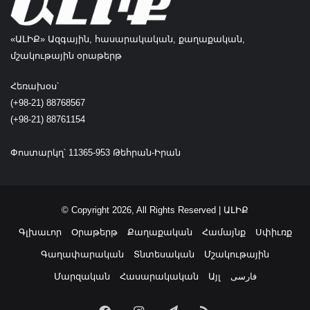
խ
մ
«ԱԼԻՔ» Ազգային, հասարակական, քաղաքական,
բ
ի
մշակութային օրաթերթ
կ
ա
Հեռախօս՝
տ
(+98-21) 88768567
ա
(+98-21) 88761154
ր
մ
Փոստարկղ՝ 11365-953 Թեհրան-Իրան
ա
մ
բ
© Copyright 2026, All Rights Reserved | ԱԼԻՔ
Գլխաւոր
Օրաթերթ
Քաղաքական
Համայնք
Սփիւռք
Գաղափարական
Տնտեսական
Մշակութային
Մարզական
Հասարակական
Այլ
فارسی