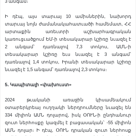
3 անգամ։
Ի դէպ, այս տարւայ 10 ամիսներին, նախորդ
տարւայ նոյն ժամանակահատւածի համեմատ, ՀՀ
արտաքին առեւտրի աշխարհագրական
կառուցւածքում ԵՄ-ի տեսակարար կշիռը նւազել է
2 անգամ՝ դառնալով 7,3 տոկոս, ԱՄՆ-ի
տեսակարար կշիռը եւս նւազել է 3 անգամ՝
դառնալով 1,4 տոկոս, Իրանի տեսակարար կշիռը
նւազել է 1,5 անգամ՝ դառնալով 2,3 տոկոս։
5
․
Կապիտալի
«
փախուստ
»
2024 թւականի առաջին կիսամեակում
օտարերկրեայ ուղղակի ներդրումները նւազել են
334 միլիոն ԱՄՆ դոլարով, իսկ ՕՈՒՆ-ի ընդհանուր
զուտ ներհոսքը կազմել է բացասական՝ -55 միլիոն
ԱՄՆ դոլար։ Ի դէպ, ՕՈՒՆ դրական զուտ ներհոսք