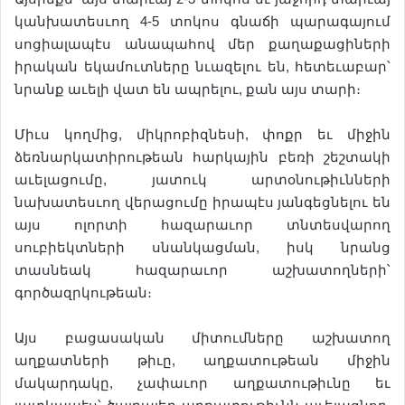
կանխատեսւող 4-5 տոկոս գնաճի պարագայում
սոցիալապէս անապահով մեր քաղաքացիների
իրական եկամուտները նւազելու են, հետեւաբար՝
նրանք աւելի վատ են ապրելու, քան այս տարի։
Միւս կողմից, միկրոբիզնեսի, փոքր եւ միջին
ձեռնարկատիրութեան հարկային բեռի շեշտակի
աւելացումը, յատուկ արտօնութիւնների
նախատեսւող վերացումը իրապէս յանգեցնելու են
այս ոլորտի հազարաւոր տնտեսվարող
սուբիեկտների սնանկացման, իսկ նրանց
տասնեակ հազարաւոր աշխատողների՝
գործազրկութեան։
Այս բացասական միտումները աշխատող
աղքատների թիւը, աղքատութեան միջին
մակարդակը, չափաւոր աղքատութիւնը եւ