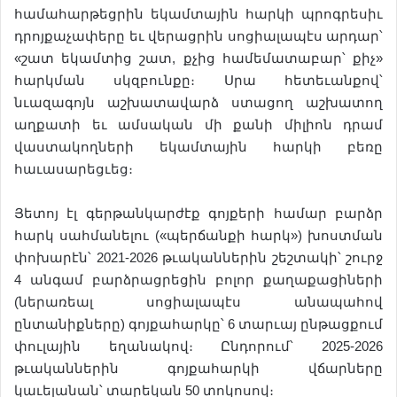
համահարթեցրին եկամտային հարկի պրոգրեսիւ
դրոյքաչափերը եւ վերացրին սոցիալապէս արդար՝
«շատ եկամտից շատ, քչից համեմատաբար՝ քիչ»
հարկման սկզբունքը։ Սրա հետեւանքով՝
նւազագոյն աշխատավարձ ստացող աշխատող
աղքատի եւ ամսական մի քանի միլիոն դրամ
վաստակողների եկամտային հարկի բեռը
հաւասարեցւեց։
Յետոյ էլ գերթանկարժէք գոյքերի համար բարձր
հարկ սահմանելու («պերճանքի հարկ») խոստման
փոխարէն՝ 2021-2026 թւականներին շեշտակի՝ շուրջ
4 անգամ բարձրացրեցին բոլոր քաղաքացիների
(ներառեալ սոցիալապէս անապահով
ընտանիքները) գոյքահարկը՝ 6 տարւայ ընթացքում
փուլային եղանակով։ Ընդորում՝ 2025-2026
թւականներին գոյքահարկի վճարները
կաւելանան՝ տարեկան 50 տոկոսով։