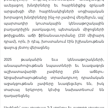
աւելացող խնդիրները եւ հայրենիքից զրկւած
արցախցի մեր հայրենակիցների սոցիալական
խորացող խնդիրները ինչ-որ չափով մեղմելուն, այլ՝
պարտադիր կուտակային կենսաթոշակային
բաղադրիչին յատկացւող պետական միջոցների
թռիչքաձեւ աճի ֆինանսաւորմանը (210 միլիարդ
դրամ), որն, ի դէպ, խոստանում էին իշխանութեան
գալուց յետոյ վերացնել։
2025 թւականին եւս կենսաթոշակների,
անապահովութեան նպաստների եւ նւազագոյն
աշխատավարձի չափերը չեն աճելու։
Արցախահայութեանը տրամադրւող դրամական
աջակցութեան չափերը նւազեցւելու են, իսկ
տարւայ երկրորդ կէսից նախատեսում են
դադարեցնել։
Այսինքն՝ այս տարւայ 2-3 տոկոս եւ յաջորդ տարւայ