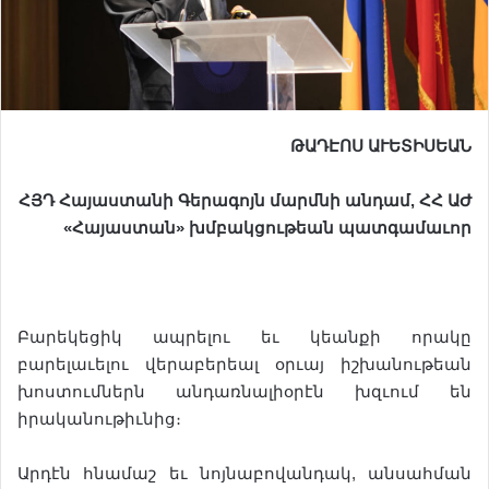
ԹԱԴ
Է
ՈՍ
Ա
Ւ
ԵՏԻՍ
Ե
ԱՆ
ՀՅԴ
Հայաստանի
Գերագոյն
մարմնի
անդամ
,
ՀՀ
ԱԺ
«
Հայաստան
»
խմբակցութեան
պատգամա
ւ
որ
Բարեկեցիկ ապրելու եւ կեանքի որակը
բարելաւելու վերաբերեալ օրւայ իշխանութեան
խոստումներն անդառնալիօրէն խզւում են
իրականութիւնից։
Արդէն հնամաշ եւ նոյնաբովանդակ, անսահման