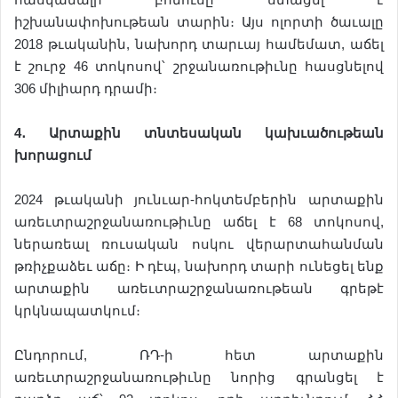
իշխանափոխութեան տարին։ Այս ոլորտի ծաւալը
2018 թւականին, նախորդ տարւայ համեմատ, աճել
է շուրջ 46 տոկոսով՝ շրջանառութիւնը հասցնելով
306 միլիարդ դրամի։
4
․
Արտաքին
տնտեսական
կախ
ւ
ածութեան
խորացում
2024 թւականի յունւար-հոկտեմբերին արտաքին
առեւտրաշրջանառութիւնը աճել է 68 տոկոսով,
ներառեալ ռուսական ոսկու վերարտահանման
թռիչքաձեւ աճը։ Ի դէպ, նախորդ տարի ունեցել ենք
արտաքին առեւտրաշրջանառութեան գրեթէ
կրկնապատկում։
Ընդորում, ՌԴ-ի հետ արտաքին
առեւտրաշրջանառութիւնը նորից գրանցել է