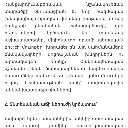
Հանքարդիւնաբերական նշանակութեան
տարածքի օկուպացիան եւ նոր ռազմական
էսկալացիայի իրական վտանգը խաթարել են այդ
հանքերի բնականոն շահագործումը, որի
հետեւանքով կրճատւել են տասնեակ
աշխատատեղեր, միլիոնաւոր դրամի պետական
բիւջէի մուտքեր, խորացել են այդ սահմանամերձ
բնակավայրերի սոցիալական խնդիրներն ու
արտագաղթի ռիսկը։ Հանրապետական
նշանակութեան ճանապարհների կարեւորագոյն
հատւածներ գտնւում են թշնամու զինւած ուժերի
ուղիղ նշանառութեան տակ՝ անվտանգային
անկանխատեսելի ռիսկերով։
2
․
Տնտեսական
աճի
ներուժի
կրճատում
Նախորդ երկու տարիներին երկնիշ տնտեսական
աճի առիւծի բաժինը ռուս-ուկրաինական