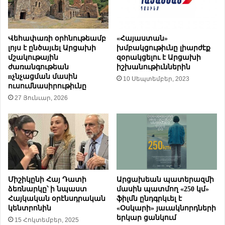
ե
ր
ր
ե
ո
ր
ւ
գ
Վեհափառի օրհնութեամբ
«Հայաստան»
խ
ե
լոյս է ընծայւել Արցախի
խմբակցութիւնը լիարժէք
ա
ր
մշակութային
զօրակցելու է Արցախի
ղ
ժառանգութեան
իշխանութիւններին
ի
nչնչացման մասին
ա
ե
10 Սեպտեմբեր, 2023
ուսումնասիրութիւնը
թ
ր
27 Յունւար, 2026
ո
ե
ւ
կ
ղ
ո
թ
յ
ը
՝
Ս
.
Ա
Միշիկընի Հայ Դատի
Արցախեան պատերազմի
մ
ձեռնարկը՝ ի նպաստ
մասին պատմող «250 կմ»
ե
Հայկական օրէնսդրական
ֆիլմն ընդգրկւել է
ն
կենտրոնին
«Օսկարի» յաւակնորդների
ա
երկար ցանկում
15 Հոկտեմբեր, 2025