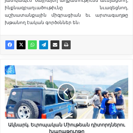
յատկապէս՝ ծայրայեղ աղքատութիւնն աւելացնող,
ինքնազբաղւածութիւնը նւազեցնող,
աշխատանքային միգրացիան եւ արտագաղթը
խթանող էական գործօններ են։
Ա
կ
ն
ա
ր
կ
.
Ե
ւ
Ակնարկ. Եւրոպական Միութեան դիտորդներու
ր
խաղաթուղթը